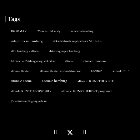
Tags
1KOMMA5°
25hours Hafencity
aidabella hamburg
aidaprima in hamburg
akkuelektrisch angetriebener VHH-Bus
allee hamburg - altona
alstervergnügen hamburg
Alternative Zahlungsmöglichkeiten
altona
altonaer museum
altonale
altonaer theater
altonaer theater weihnachtsmesse
altonale 2015
altonale altona
altonale hamburg
altonale KUNSTHERBST
altonale KUNSTHERBST 2015
altonale KUNSTHERBST programm
§5 wohnberechtigungsschein