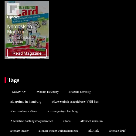
Tags
1KOMMA5°
25hours Hafencity
aidabella hamburg
aidaprima in hamburg
akkuelektrisch angetriebener VHH-Bus
allee hamburg - altona
alstervergnügen hamburg
Alternative Zahlungsmöglichkeiten
altona
altonaer museum
altonale
altonaer theater
altonaer theater weihnachtsmesse
altonale 2015