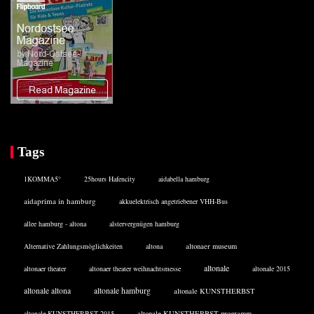
Tags
1KOMMA5°
25hours Hafencity
aidabella hamburg
aidaprima in hamburg
akkuelektrisch angetriebener VHH-Bus
allee hamburg - altona
alstervergnügen hamburg
Alternative Zahlungsmöglichkeiten
altona
altonaer museum
altonale
altonaer theater
altonaer theater weihnachtsmesse
altonale 2015
altonale altona
altonale hamburg
altonale KUNSTHERBST
altonale KUNSTHERBST 2015
altonale KUNSTHERBST programm