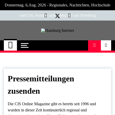
Skip
Donnerstag, 6,Aug. 2026 - Regionales, Nachrichten, Hochschule
to
content
und Uni, Soziales und Wirtschaft aus Hamburg
Hamburg Internet
Neuigkeiten und Nachrichten aus Hamburg
und Umgebung
Pressemitteilungen
zusenden
Die CIS Online Magazine gibt es bereits seit 1996 und
wurden in dieser Zeit kontinuierlich regional und