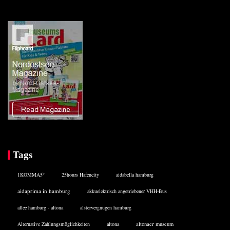
Tags
1KOMMA5°
25hours Hafencity
aidabella hamburg
aidaprima in hamburg
akkuelektrisch angetriebener VHH-Bus
allee hamburg - altona
alstervergnügen hamburg
Alternative Zahlungsmöglichkeiten
altona
altonaer museum