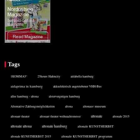
Tags
1KOMMA5°
25hours Hafencity
aidabella hamburg
aidaprima in hamburg
akkuelektrisch angetriebener VHH-Bus
allee hamburg - altona
alstervergnügen hamburg
Alternative Zahlungsmöglichkeiten
altona
altonaer museum
altonale
altonaer theater
altonaer theater weihnachtsmesse
altonale 2015
altonale altona
altonale hamburg
altonale KUNSTHERBST
altonale KUNSTHERBST 2015
altonale KUNSTHERBST programm