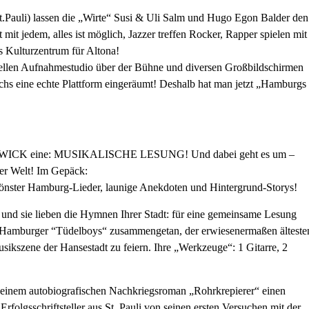
Pauli) lassen die „Wirte“ Susi & Uli Salm und Hugo Egon Balder den
mit jedem, alles ist möglich, Jazzer treffen Rocker, Rapper spielen mit
 Kulturzentrum für Altona!
nellen Aufnahmestudio über der Bühne und diversen Großbildschirmen
s eine echte Plattform eingeräumt! Deshalb hat man jetzt „Hamburgs
 im ZWICK eine: MUSIKALISCHE LESUNG! Und dabei geht es um –
der Welt! Im Gepäck:
önster Hamburg-Lieder, launige Anekdoten und Hintergrund-Storys!
und sie lieben die Hymnen Ihrer Stadt: für eine gemeinsame Lesung
n Hamburger “Tüdelboys“ zusammengetan, der erwiesenermaßen älteste
usikszene der Hansestadt zu feiern. Ihre „Werkzeuge“: 1 Gitarre, 2
 seinem autobiografischen Nachkriegsroman „Rohrkrepierer“ einen
folgsschriftsteller aus St. Pauli von seinen ersten Versuchen mit der