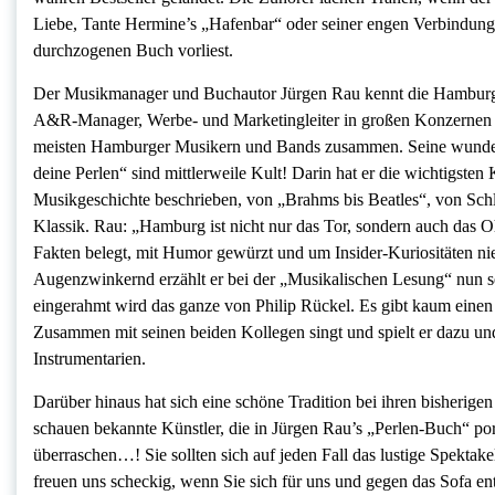
Liebe, Tante Hermine’s „Hafenbar“ oder seiner engen Verbindun
durchzogenen Buch vorliest.
Der Musikmanager und Buchautor Jürgen Rau kennt die Hamburger
A&R-Manager, Werbe- und Marketingleiter in großen Konzernen 
meisten Hamburger Musikern und Bands zusammen. Seine wunder
deine Perlen“ sind mittlerweile Kult! Darin hat er die wichtigsten
Musikgeschichte beschrieben, von „Brahms bis Beatles“, von Schl
Klassik. Rau: „Hamburg ist nicht nur das Tor, sondern auch das O
Fakten belegt, mit Humor gewürzt und um Insider-Kuriositäten n
Augenzwinkernd erzählt er bei der „Musikalischen Lesung“ nun s
eingerahmt wird das ganze von Philip Rückel. Es gibt kaum einen
Zusammen mit seinen beiden Kollegen singt und spielt er dazu und
Instrumentarien.
Darüber hinaus hat sich eine schöne Tradition bei ihren bisher
schauen bekannte Künstler, die in Jürgen Rau’s „Perlen-Buch“ por
überraschen…! Sie sollten sich auf jeden Fall das lustige Spektak
freuen uns scheckig, wenn Sie sich für uns und gegen das Sofa en