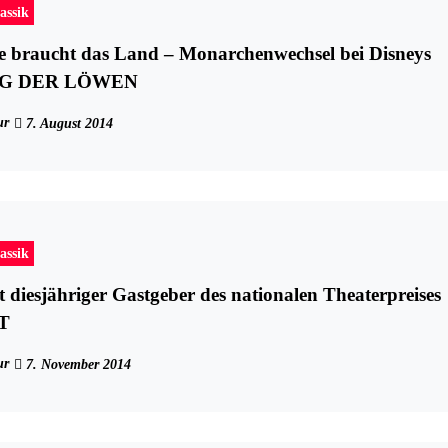
assik
e braucht das Land – Monarchenwechsel bei Disneys
IG DER LÖWEN
ur
7. August 2014
assik
 diesjähriger Gastgeber des nationalen Theaterpreises
T
ur
7. November 2014