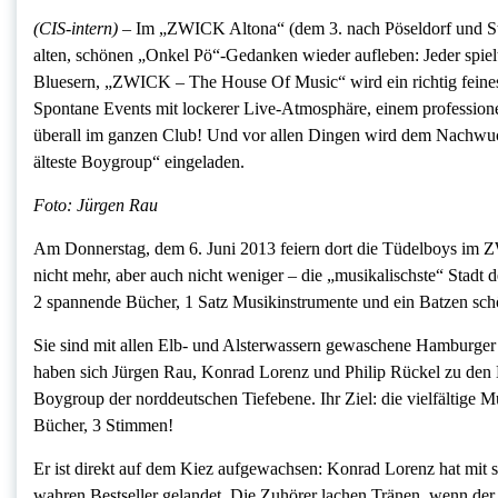
(CIS-intern) –
Im „ZWICK Altona“ (dem 3. nach Pöseldorf und St.
alten, schönen „Onkel Pö“-Gedanken wieder aufleben: Jeder spielt 
Bluesern, „ZWICK – The House Of Music“ wird ein richtig feines
Spontane Events mit lockerer Live-Atmosphäre, einem professio
überall im ganzen Club! Und vor allen Dingen wird dem Nachwuch
älteste Boygroup“ eingeladen.
Foto: Jürgen Rau
Am Donnerstag, dem 6. Juni 2013 feiern dort die Tüdelboys
nicht mehr, aber auch nicht weniger – die „musikalischste“ Stadt 
2 spannende Bücher, 1 Satz Musikinstrumente und ein Batzen sch
Sie sind mit allen Elb- und Alsterwassern gewaschene Hamburger 
haben sich Jürgen Rau, Konrad Lorenz und Philip Rückel zu de
Boygroup der norddeutschen Tiefebene. Ihr Ziel: die vielfältige M
Bücher, 3 Stimmen!
Er ist direkt auf dem Kiez aufgewachsen: Konrad Lorenz hat mit
wahren Bestseller gelandet. Die Zuhörer lachen Tränen, wenn der Er