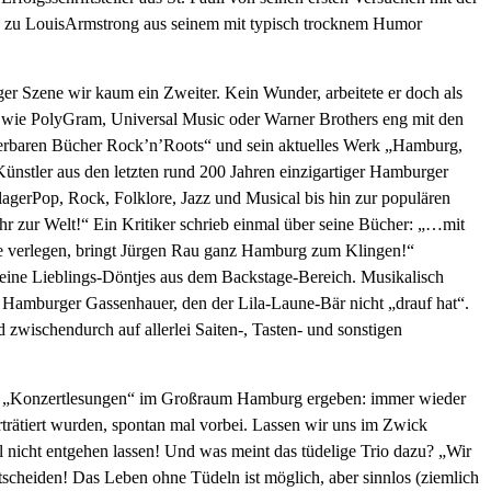
g zu LouisArmstrong aus seinem mit typisch trocknem Humor
 Szene wir kaum ein Zweiter. Kein Wunder, arbeitete er doch als
wie PolyGram, Universal Music oder Warner Brothers eng mit den
baren Bücher Rock’n’Roots“ und sein aktuelles Werk „Hamburg,
 Künstler aus den letzten rund 200 Jahren einzigartiger Hamburger
agerPop, Rock, Folklore, Jazz und Musical bis hin zur populären
hr zur Welt!“ Ein Kritiker schrieb einmal über seine Bücher: „…mit
ie verlegen, bringt Jürgen Rau ganz Hamburg zum Klingen!“
eine Lieblings-Döntjes aus dem Backstage-Bereich. Musikalisch
 Hamburger Gassenhauer, den der Lila-Laune-Bär nicht „drauf hat“.
 zwischendurch auf allerlei Saiten-, Tasten- und sonstigen
igen „Konzertlesungen“ im Großraum Hamburg ergeben: immer wieder
trätiert wurden, spontan mal vorbei. Lassen wir uns im Zwick
el nicht entgehen lassen! Und was meint das tüdelige Trio dazu? „Wir
tscheiden! Das Leben ohne Tüdeln ist möglich, aber sinnlos (ziemlich