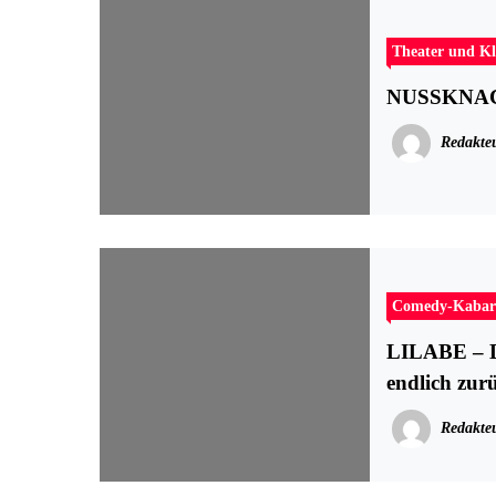
Theater und Kl
Redakte
Comedy-Kabar
LILABE – De
endlich zur
Redakte