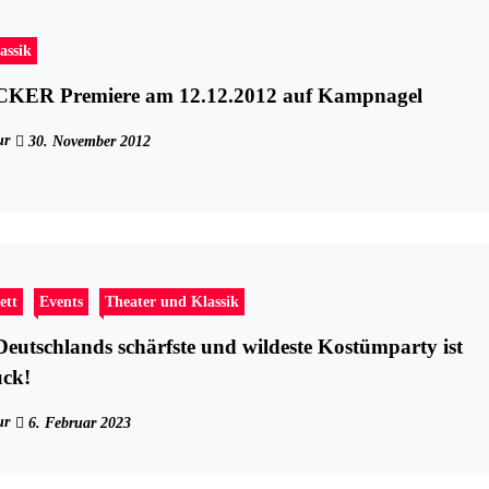
assik
NUSSKNACKER Premiere am 12.12.2012 auf Kampnagel
ur
30. November 2012
ett
Events
Theater und Klassik
utschlands schärfste und wildeste Kostümparty ist
ück!
ur
6. Februar 2023