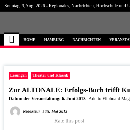
Skip
Sonntag, 9,Aug. 2026 - Regionales, Nachrichten, Hochschule und U
to
content
Hamburg Internet
Neuigkeiten und Nachrichten aus Hamburg
HOME
HAMBURG
NACHRICHTEN
VERANSTA
Lesungen
Theater und Klassik
Zur ALTONALE: Erfolgs-Buch trifft Kult
Datum der Veranstaltung:
6. Juni 2013
|
Add to Flipboard Mag
Redakteur
15. Mai 2013
Rate this post