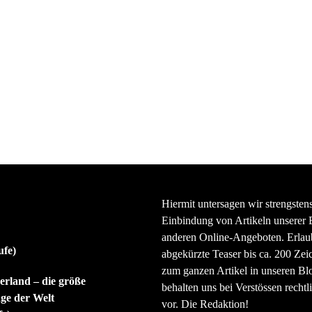
Hiermit untersagen wir strengsten
Einbindung von Artikeln unserer 
anderen Online-Angeboten. Erlaubt
ufe)
abgekürzte Teaser bis ca. 200 Zei
zum ganzen Artikel in unseren Bl
rland – die größe
behalten uns bei Verstössen rechtli
ge der Welt
vor. Die Redaktion!