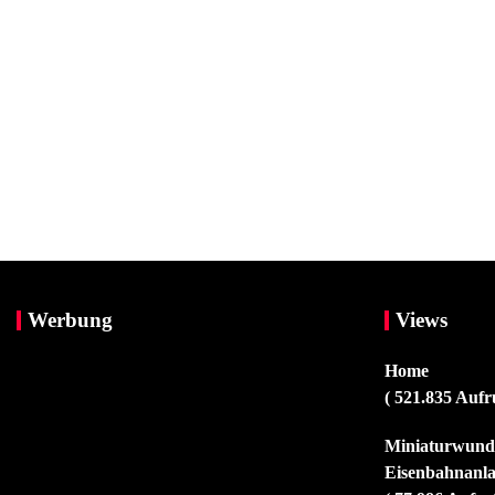
Werbung
Views
Home
( 521.835 Aufr
Miniaturwunde
Eisenbahnanla