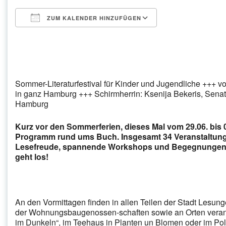
ZUM KALENDER HINZUFÜGEN
ICS herunterladen
Google Kalender
iCalendar
Office 365
Outlook Live
Sommer-Literaturfestival für Kinder und Jugendliche +++ v
in ganz Hamburg +++ Schirmherrin: Ksenija Bekeris, Senat
Hamburg
Kurz vor den Sommerferien, dieses Mal vom 29.06. bis 0
Programm rund ums Buch. Insgesamt 34 Veranstaltung
Lesefreude, spannende Workshops und Begegnungen mi
geht los!
An den Vormittagen finden in allen Teilen der Stadt Lesun
der Wohnungsbaugenossen-schaften sowie an Orten veranst
im Dunkeln“, im Teehaus in Planten un Blomen oder im Po