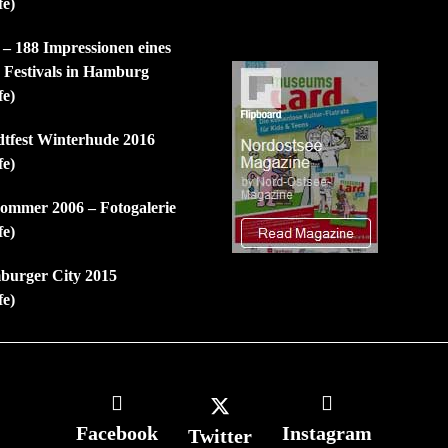
fe)
 – 188 Impressionen eines
n Festivals in Hamburg
fe)
dtfest Winterhude 2016
fe)
mmer 2006 – Fotogalerie
fe)
burger City 2015
fe)
Facebook
Instagram
Twitter