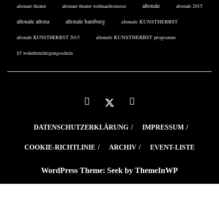
altonale
altonaer theater
altonaer theater weihnachtsmesse
altonale 2015
altonale altona
altonale hamburg
altonale KUNSTHERBST
altonale KUNSTHERBST 2015
altonale KUNSTHERBST programm
§5 wohnberechtigungsschein
DATENSCHUTZERKLÄRUNG
IMPRESSUM
COOKIE-RICHTLINIE
ARCHIV
EVENT-LISTE
WordPress Theme: Seek by
ThemeInWP