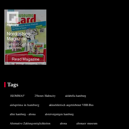
Tags
1KOMMA5°
25hours Hafencity
aidabella hamburg
aidaprima in hamburg
akkuelektrisch angetriebener VHH-Bus
allee hamburg - altona
alstervergnügen hamburg
Alternative Zahlungsmöglichkeiten
altona
altonaer museum