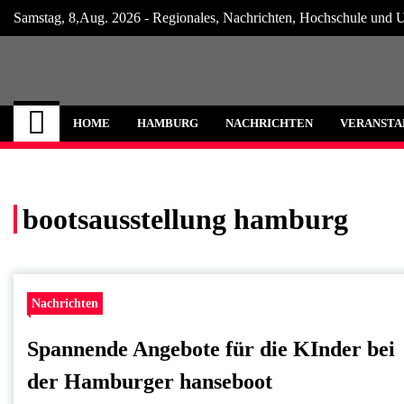
Skip
Samstag, 8,Aug. 2026 - Regionales, Nachrichten, Hochschule und U
to
content
Hamburg Internet
Neuigkeiten und Nachrichten aus Hamburg
HOME
HAMBURG
NACHRICHTEN
VERANSTA
bootsausstellung hamburg
Nachrichten
Spannende Angebote für die KInder bei
der Hamburger hanseboot