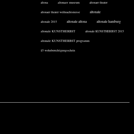
altona
altonaer museum
altonaer theater
altonale
altonaer theater weihnachtsmesse
altonale altona
altonale hamburg
altonale 2015
altonale KUNSTHERBST
altonale KUNSTHERBST 2015
altonale KUNSTHERBST programm
§5 wohnberechtigungsschein