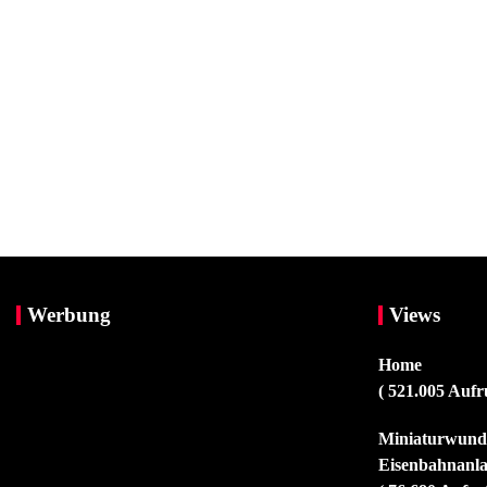
Werbung
Views
Home
( 521.005 Aufr
Miniaturwunde
Eisenbahnanla