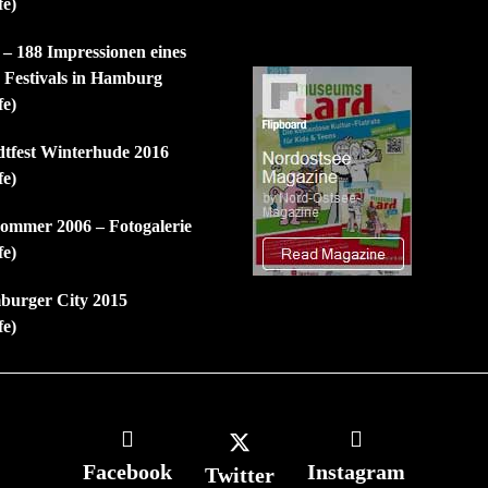
fe)
 – 188 Impressionen eines
n Festivals in Hamburg
fe)
dtfest Winterhude 2016
fe)
mmer 2006 – Fotogalerie
fe)
burger City 2015
fe)
Facebook
Instagram
Twitter