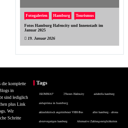
Fotogalerien
Hamburg
Tourismus
Fotos Hamburg Hafencity und Innenstadt im
Januar 2025
19. Januar 2026
Tags
s die komplette
Blogs in
1KOMMA5°
25hours Hafencity
aidabella hamburg
 sind lediglich
aidaprima in hamburg
chen plus Link
ogs. Wir
akkuelektrisch angetriebener VHH-Bus
allee hamburg - altona
che Schritte
alstervergnügen hamburg
Alternative Zahlungsmöglichkeiten