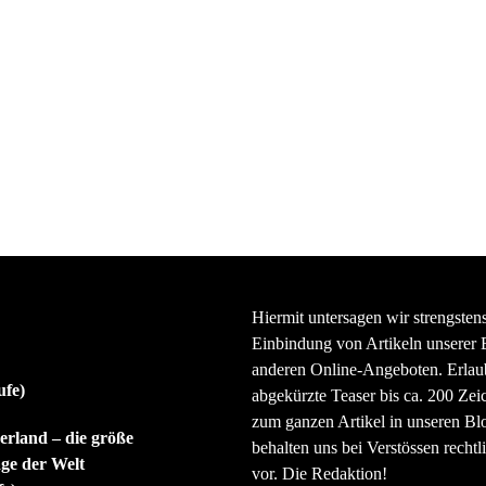
Hiermit untersagen wir strengsten
Einbindung von Artikeln unserer 
anderen Online-Angeboten. Erlaubt
ufe)
abgekürzte Teaser bis ca. 200 Zei
zum ganzen Artikel in unseren Bl
rland – die größe
behalten uns bei Verstössen rechtli
ge der Welt
vor. Die Redaktion!