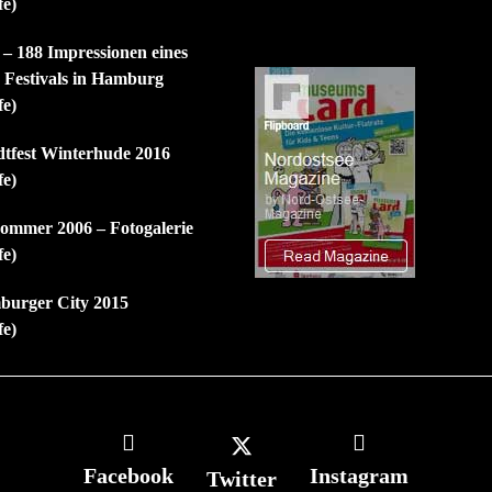
fe)
 – 188 Impressionen eines
n Festivals in Hamburg
fe)
dtfest Winterhude 2016
fe)
mmer 2006 – Fotogalerie
fe)
burger City 2015
fe)
Facebook
Instagram
Twitter