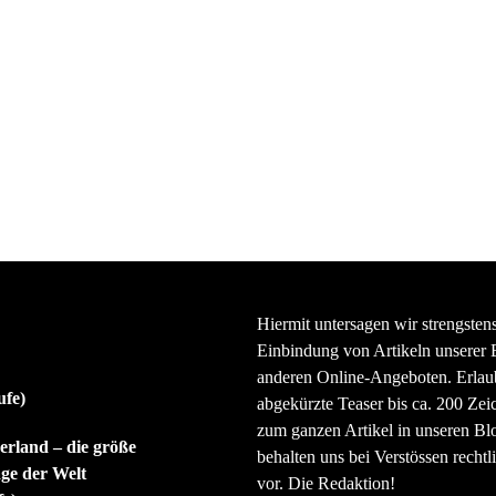
Hiermit untersagen wir strengsten
Einbindung von Artikeln unserer 
anderen Online-Angeboten. Erlaubt
ufe)
abgekürzte Teaser bis ca. 200 Zei
zum ganzen Artikel in unseren Bl
rland – die größe
behalten uns bei Verstössen rechtli
ge der Welt
vor. Die Redaktion!