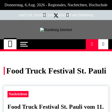
Skip
Donnerstag, 6,Aug. 2026 - Regionales, Nachrichten, Hochschule
to
content
und Uni, Soziales und Wirtschaft aus Hamburg
Hamburg Internet
Neuigkeiten und Nachrichten aus Hamburg
und Umgebung
Food Truck Festival St. Pauli
Nachrichten
Food Truck Festival St. Pauli vom 11.