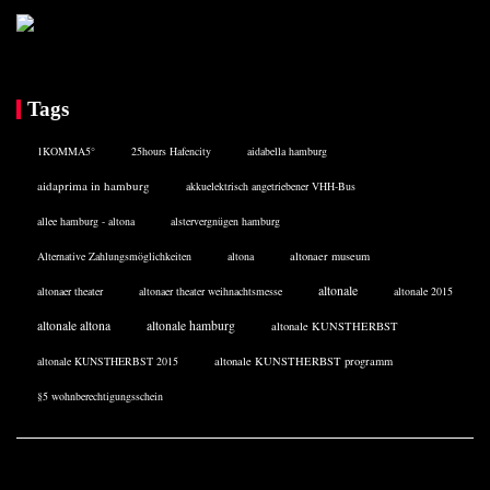
Tags
1KOMMA5°
25hours Hafencity
aidabella hamburg
aidaprima in hamburg
akkuelektrisch angetriebener VHH-Bus
allee hamburg - altona
alstervergnügen hamburg
Alternative Zahlungsmöglichkeiten
altona
altonaer museum
altonale
altonaer theater
altonaer theater weihnachtsmesse
altonale 2015
altonale altona
altonale hamburg
altonale KUNSTHERBST
altonale KUNSTHERBST 2015
altonale KUNSTHERBST programm
§5 wohnberechtigungsschein