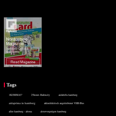
Tags
1KOMMA5°
25hours Hafencity
aidabella hamburg
aidaprima in hamburg
akkuelektrisch angetriebener VHH-Bus
allee hamburg - altona
alstervergnügen hamburg