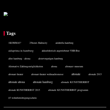
Tags
1KOMMA5°
25hours Hafencity
aidabella hamburg
aidaprima in hamburg
akkuelektrisch angetriebener VHH-Bus
allee hamburg - altona
alstervergnügen hamburg
Alternative Zahlungsmöglichkeiten
altona
altonaer museum
altonale
altonaer theater
altonaer theater weihnachtsmesse
altonale 2015
altonale altona
altonale hamburg
altonale KUNSTHERBST
altonale KUNSTHERBST 2015
altonale KUNSTHERBST programm
§5 wohnberechtigungsschein