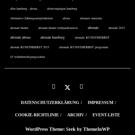
allee hamburg - altona
alstervergnügen hamburg
Alternative Zahlungsmöglichkeiten
altona
altonaer museum
altonale
altonaer theater
altonaer theater weihnachtsmesse
altonale 2015
altonale altona
altonale hamburg
altonale KUNSTHERBST
altonale KUNSTHERBST 2015
altonale KUNSTHERBST programm
§5 wohnberechtigungsschein
DATENSCHUTZERKLÄRUNG
IMPRESSUM
COOKIE-RICHTLINIE
ARCHIV
EVENT-LISTE
WordPress Theme: Seek by
ThemeInWP