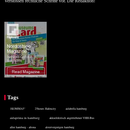
Verstössen rechtliche Schritte vor. Die Redaktion!
Tags
1KOMMA5°
25hours Hafencity
aidabella hamburg
aidaprima in hamburg
akkuelektrisch angetriebener VHH-Bus
allee hamburg - altona
alstervergnügen hamburg