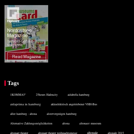
Tags
1KOMMA5°
25hours Hafencity
aidabella hamburg
aidaprima in hamburg
akkuelektrisch angetriebener VHH-Bus
allee hamburg - altona
alstervergnügen hamburg
Alternative Zahlungsmöglichkeiten
altona
altonaer museum
altonale
altonaer theater
altonaer theater weihnachtsmesse
altonale 2015