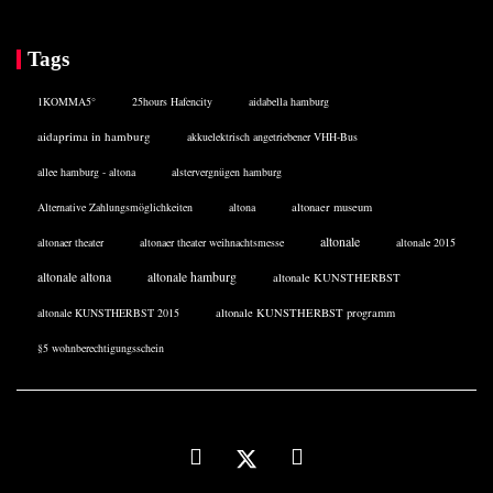
Tags
1KOMMA5°
25hours Hafencity
aidabella hamburg
aidaprima in hamburg
akkuelektrisch angetriebener VHH-Bus
allee hamburg - altona
alstervergnügen hamburg
Alternative Zahlungsmöglichkeiten
altona
altonaer museum
altonale
altonaer theater
altonaer theater weihnachtsmesse
altonale 2015
altonale altona
altonale hamburg
altonale KUNSTHERBST
altonale KUNSTHERBST 2015
altonale KUNSTHERBST programm
§5 wohnberechtigungsschein