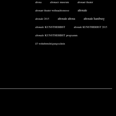
altona
altonaer museum
altonaer theater
altonale
altonaer theater weihnachtsmesse
altonale altona
altonale hamburg
altonale 2015
altonale KUNSTHERBST
altonale KUNSTHERBST 2015
altonale KUNSTHERBST programm
§5 wohnberechtigungsschein