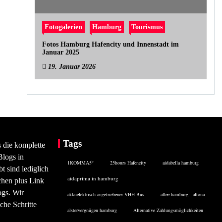
Fotogalerien
Hamburg
Tourismus
Fotos Hamburg Hafencity und Innenstadt im
Januar 2025
19. Januar 2026
Tags
s die komplette
Blogs in
1KOMMA5°
25hours Hafencity
aidabella hamburg
 sind lediglich
aidaprima in hamburg
chen plus Link
ogs. Wir
akkuelektrisch angetriebener VHH-Bus
allee hamburg - altona
che Schritte
alstervergnügen hamburg
Alternative Zahlungsmöglichkeiten