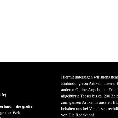
Hiermit untersagen wir strengsten
Einbindung von Artikeln unserer 
anderen Online-Angeboten. Erlaubt
ufe)
abgekürzte Teaser bis ca. 200 Zei
zum ganzen Artikel in unseren Bl
rland – die größe
behalten uns bei Verstössen rechtli
ge der Welt
vor. Die Redaktion!