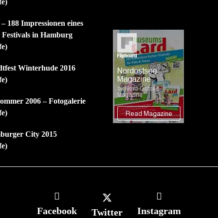
fe)
 – 188 Impressionen eines
n Festivals in Hamburg
fe)
dtfest Winterhude 2016
fe)
mmer 2006 – Fotogalerie
fe)
burger City 2015
fe)
Facebook
Instagram
Twitter