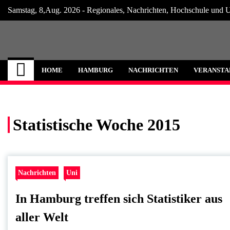
Skip
Samstag, 8,Aug. 2026 - Regionales, Nachrichten, Hochschule und U
to
content
Hamburg Internet
Neuigkeiten und Nachrichten aus Hamburg
HOME
HAMBURG
NACHRICHTEN
VERANSTA
Statistische Woche 2015
Nachrichten
Uni
In Hamburg treffen sich Statistiker aus
aller Welt