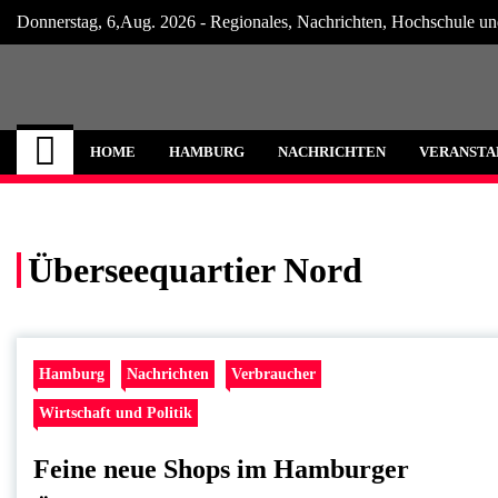
Skip
Donnerstag, 6,Aug. 2026 - Regionales, Nachrichten, Hochschule un
to
content
Hamburg Internet
Neuigkeiten und Nachrichten aus Hamburg
HOME
HAMBURG
NACHRICHTEN
VERANSTA
Überseequartier Nord
Hamburg
Nachrichten
Verbraucher
Wirtschaft und Politik
Feine neue Shops im Hamburger