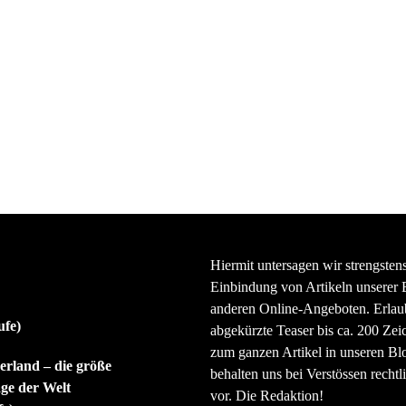
Hiermit untersagen wir strengsten
Einbindung von Artikeln unserer 
anderen Online-Angeboten. Erlaubt
ufe)
abgekürzte Teaser bis ca. 200 Zei
zum ganzen Artikel in unseren Bl
rland – die größe
behalten uns bei Verstössen rechtli
ge der Welt
vor. Die Redaktion!