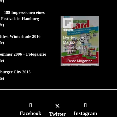
fe)
 – 188 Impressionen eines
n Festivals in Hamburg
fe)
dtfest Winterhude 2016
fe)
mmer 2006 – Fotogalerie
fe)
burger City 2015
fe)
Facebook
Instagram
Twitter