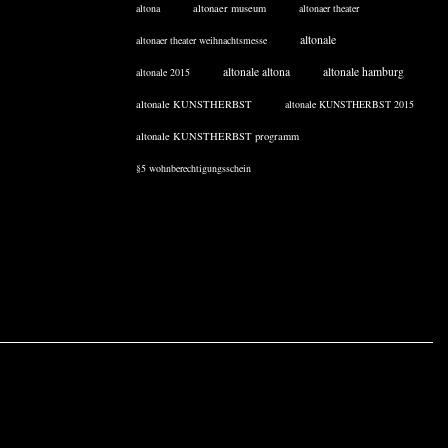
altona
altonaer museum
altonaer theater
altonale
altonaer theater weihnachtsmesse
altonale altona
altonale hamburg
altonale 2015
altonale KUNSTHERBST
altonale KUNSTHERBST 2015
altonale KUNSTHERBST programm
§5 wohnberechtigungsschein