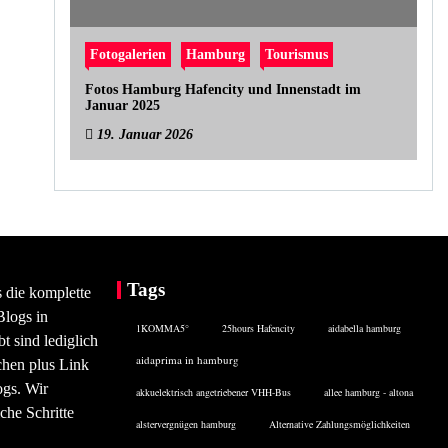
Fotogalerien
Hamburg
Tourismus
Fotos Hamburg Hafencity und Innenstadt im
Januar 2025
19. Januar 2026
Tags
s die komplette
Blogs in
1KOMMA5°
25hours Hafencity
aidabella hamburg
 sind lediglich
aidaprima in hamburg
chen plus Link
ogs. Wir
akkuelektrisch angetriebener VHH-Bus
allee hamburg - altona
che Schritte
alstervergnügen hamburg
Alternative Zahlungsmöglichkeiten