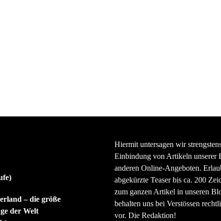
Hiermit untersagen wir strengsten
Einbindung von Artikeln unserer 
anderen Online-Angeboten. Erlaubt
ufe)
abgekürzte Teaser bis ca. 200 Zei
zum ganzen Artikel in unseren Bl
rland – die größe
behalten uns bei Verstössen rechtli
ge der Welt
vor. Die Redaktion!