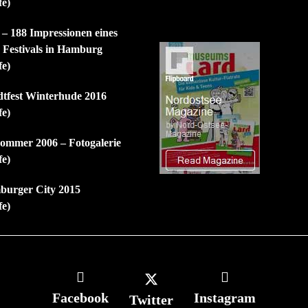
fe)
 – 188 Impressionen eines
n Festivals in Hamburg
fe)
dtfest Winterhude 2016
fe)
mmer 2006 – Fotogalerie
fe)
burger City 2015
fe)
Facebook
Instagram
Twitter