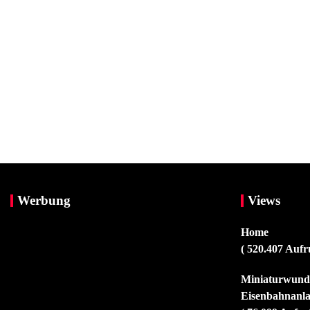
Werbung
Views
Home
( 520.407 Aufr
Miniaturwunde
Eisenbahnanla