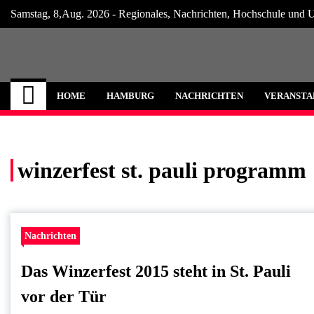
Skip
Samstag, 8,Aug. 2026 - Regionales, Nachrichten, Hochschule und U
to
content
Hamburg Internet
Neuigkeiten und Nachrichten aus Hamburg
HOME
HAMBURG
NACHRICHTEN
VERANSTA
winzerfest st. pauli programm
Nachrichten
Das Winzerfest 2015 steht in St. Pauli
vor der Tür