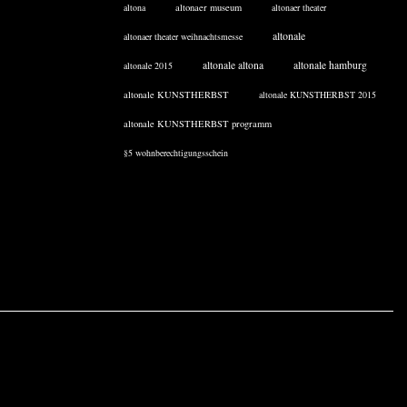
altona
altonaer museum
altonaer theater
altonale
altonaer theater weihnachtsmesse
altonale altona
altonale hamburg
altonale 2015
altonale KUNSTHERBST
altonale KUNSTHERBST 2015
altonale KUNSTHERBST programm
§5 wohnberechtigungsschein