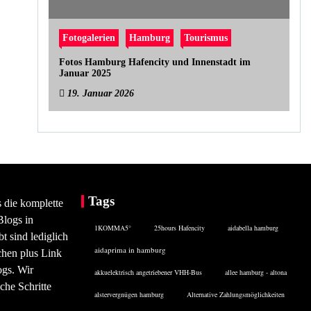
Fotogalerien
Hamburg
Tourismus
Fotos Hamburg Hafencity und Innenstadt im
Januar 2025
19. Januar 2026
Tags
s die komplette
Blogs in
1KOMMA5°
25hours Hafencity
aidabella hamburg
 sind lediglich
aidaprima in hamburg
chen plus Link
ogs. Wir
akkuelektrisch angetriebener VHH-Bus
allee hamburg - altona
che Schritte
alstervergnügen hamburg
Alternative Zahlungsmöglichkeiten