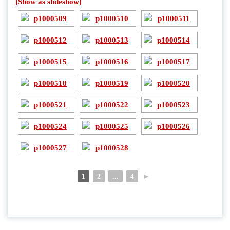
[Show as slideshow]
1
2
...
4
►