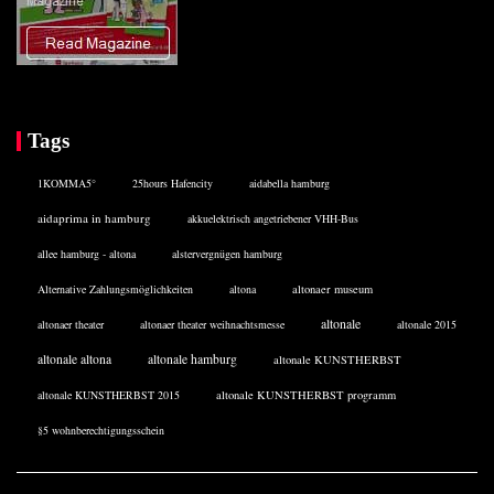
Tags
1KOMMA5°
25hours Hafencity
aidabella hamburg
aidaprima in hamburg
akkuelektrisch angetriebener VHH-Bus
allee hamburg - altona
alstervergnügen hamburg
Alternative Zahlungsmöglichkeiten
altona
altonaer museum
altonale
altonaer theater
altonaer theater weihnachtsmesse
altonale 2015
altonale altona
altonale hamburg
altonale KUNSTHERBST
altonale KUNSTHERBST 2015
altonale KUNSTHERBST programm
§5 wohnberechtigungsschein