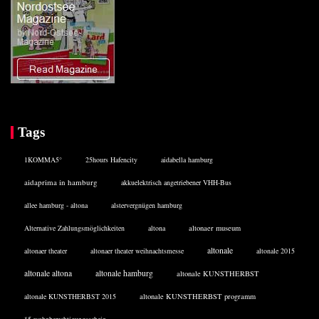
Tags
1KOMMA5°
25hours Hafencity
aidabella hamburg
aidaprima in hamburg
akkuelektrisch angetriebener VHH-Bus
allee hamburg - altona
alstervergnügen hamburg
Alternative Zahlungsmöglichkeiten
altona
altonaer museum
altonale
altonaer theater
altonaer theater weihnachtsmesse
altonale 2015
altonale altona
altonale hamburg
altonale KUNSTHERBST
altonale KUNSTHERBST 2015
altonale KUNSTHERBST programm
§5 wohnberechtigungsschein