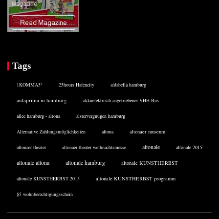
Tags
1KOMMA5°
25hours Hafencity
aidabella hamburg
aidaprima in hamburg
akkuelektrisch angetriebener VHH-Bus
allee hamburg - altona
alstervergnügen hamburg
Alternative Zahlungsmöglichkeiten
altona
altonaer museum
altonale
altonaer theater
altonaer theater weihnachtsmesse
altonale 2015
altonale altona
altonale hamburg
altonale KUNSTHERBST
altonale KUNSTHERBST 2015
altonale KUNSTHERBST programm
§5 wohnberechtigungsschein