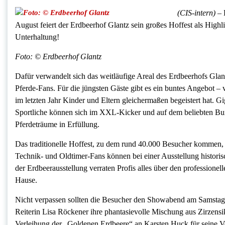
(CIS-intern) –
August feiert der Erdbeerhof Glantz sein großes Hoffest als Highl
Unterhaltung!
Foto: © Erdbeerhof Glantz
Dafür verwandelt sich das weitläufige Areal des Erdbeerhofs Glant
Pferde-Fans. Für die jüngsten Gäste gibt es ein buntes Angebot 
im letzten Jahr Kinder und Eltern gleichermaßen begeistert hat.
Sportliche können sich im XXL-Kicker und auf dem beliebten Bun
Pferdeträume in Erfüllung.
Das traditionelle Hoffest, zu dem rund 40.000 Besucher kommen
Technik- und Oldtimer-Fans können bei einer Ausstellung histori
der Erdbeerausstellung verraten Profis alles über den profession
Hause.
Nicht verpassen sollten die Besucher den Showabend am Samstag
Reiterin Lisa Röckener ihre phantasievolle Mischung aus Zirzensi
Verleihung der „Goldenen Erdbeere“ an Karsten Huck für seine Ver