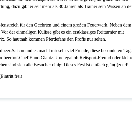
ung, dazu gibt er seit mehr als 30 Jahren als Trainer sein Wissen an de
apfenstreich für den Geehrten und einem großen Feuerwerk. Neben dem
Vor der einmaligen Kulisse gibt es ein erstklassiges Reitturnier mit
ix. So hautnah kommen Pferdefans den Profis nur selten.
dbeer-Saison und es macht mir sehr viel Freude, diese besonderen Tag
 Erdbeerhof-Chef Enno Glantz. Und egal ob Reitsport-Freund oder klein
 sind sich alle Besucher einig: Dieses Fest ist einfach glän(t)zend!
ntritt frei)