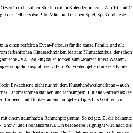
Diesen Termin sollten Sie sich rot im Kalender notieren: Am 10. und 11
ight der Erdbeersaison! Im Mittelpunkt stehen Spiel, Spaß und beste
z in einen perfekten Event-Parcours für die ganze Familie und alle
– vom farbenfrohen Kinderschminken bis zum Mitmachzirkus, der schon
 Gigantische „XXLWalkingbälle“ locken zum „Marsch übers Wasser“,
geetrampolin ausprobieren. Beim Ponyreiten gehen für viele Kinder
, lockt Erwachsene nicht nur mit dem Kunsthandwerkmarkt an – auch
scher Landmaschinen staunen und fachsimpeln. Für alle Gartenfans: Bei
ellen Erdbeer- und Himbeeranbau und geben Tipps fürs Gärtnern zu
 mit einem traumhaften Rahmenprogramm. So zeigt z. B. die bekannte
k, Show- und Freiheitsdressur. Ein besonderes Highlight wird auch die
dienste um den Reitsport sein. Der 63-Jährige ersprang sich bei den