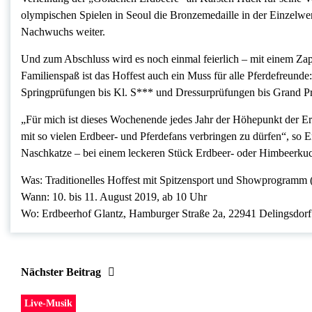
olympischen Spielen in Seoul die Bronzemedaille in der Einzelwert
Nachwuchs weiter.
Und zum Abschluss wird es noch einmal feierlich – mit einem Z
Familienspaß ist das Hoffest auch ein Muss für alle Pferdefreunde: 
Springprüfungen bis Kl. S*** und Dressurprüfungen bis Grand Pr
„Für mich ist dieses Wochenende jedes Jahr der Höhepunkt der Er
mit so vielen Erdbeer- und Pferdefans verbringen zu dürfen“, so
Naschkatze – bei einem leckeren Stück Erdbeer- oder Himbeerkuchen
Was
: Traditionelles Hoffest mit Spitzensport und Showprogramm (Ei
Wann
: 10. bis 11. August 2019, ab 10 Uhr
Wo
: Erdbeerhof Glantz, Hamburger Straße 2a, 22941 Delingsdorf
Nächster Beitrag
Live-Musik