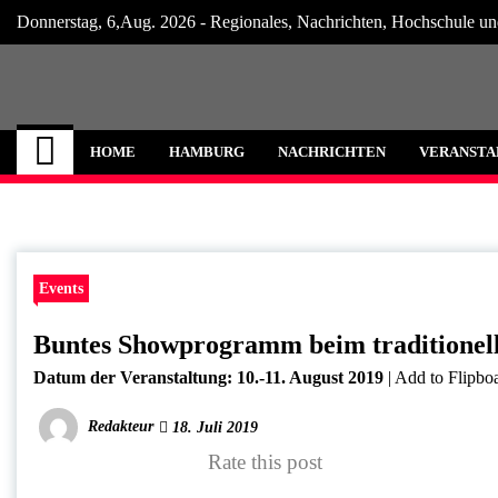
Skip
Donnerstag, 6,Aug. 2026 - Regionales, Nachrichten, Hochschule un
to
content
Hamburg Internet
Neuigkeiten und Nachrichten aus Hamburg
HOME
HAMBURG
NACHRICHTEN
VERANSTA
Events
Buntes Showprogramm beim traditionelle
Datum der Veranstaltung:
10.-11. August 2019
|
Add to Flipbo
Redakteur
18. Juli 2019
Rate this post