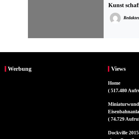
Kunst scha
Redakte
Werbung
Views
Home
( 517.480 Aufr
Miniaturwunde
Eisenbahnanla
( 74.729 Aufru
Dockville 2015