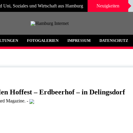
d Uni, Soziales und Wirtschaft aus Hamburg
Neuigkeiten
 und Umgebung
LTUNGEN
FOTOGALERIEN
IMPRESSUM
DATENSCHUTZ
n Hoffest – Erdbeerhof – in Delingsdorf
ard Magazine.
-