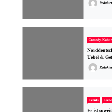
Redakte
Comedy-Kabar
Norddeutsch
Uebel & Gef
Redakte
Events
Live
Es ist sowe