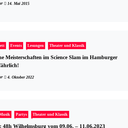
ur
14. Mai 2015
ett
Events
Lesungen
Theater und Klassik
e Meisterschaften im Science Slam im Hamburger
ährlich!
ur
4. Oktober 2022
-Musik
Partys
Theater und Klassik
it: 48h Wilhelmsburg vom 09.06. – 11.06.2023