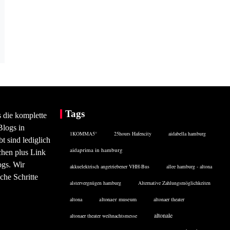
Tags
s die komplette
Blogs in
1KOMMA5°
25hours Hafencity
aidabella hamburg
 sind lediglich
aidaprima in hamburg
chen plus Link
ogs. Wir
akkuelektrisch angetriebener VHH-Bus
allee hamburg - altona
che Schritte
alstervergnügen hamburg
Alternative Zahlungsmöglichkeiten
altona
altonaer museum
altonaer theater
altonale
altonaer theater weihnachtsmesse