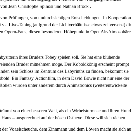
 von Jean-Christophe Spinosi und Nathan Brock .
n, von Prüfungen, von undurchsichtigen Entscheidungen. In Kooperation
 via Live-Taping (aufgrund der Lichtverhältnisse etwas zeitversetzt) di
 den Opern-Fans, diesen besonderen Höhepunkt in OpenAir-Atmosphäre
bysitterin ihres Bruders Tobey spielen soll. Sie hat eine blühende
chreienden Bruder mitnehmen möge. Der Koboldkönig erscheint prompt
Stunden sein Schloss im Zentrum des Labyrinths zu finden, bekommt sie
bold. Ein Fantasy-Actionfilm, in dem David Bowie nicht nur eine der
e Rollen wurden unter anderem durch Animatronics (weiterentwickelte
träumt von einer besseren Welt, als ein Wirbelsturm sie und ihren Hund
em Haus – ausgerechnet auf der bösen Osthexe. Diese will sich rächen.
t der Vogelscheuche, dem Zinnmann und dem Löwen macht sie sich au