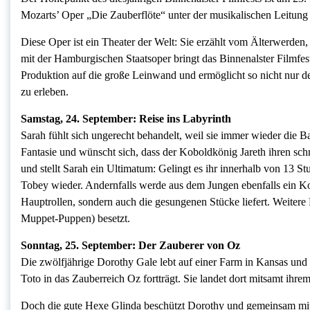
Mozarts’ Oper „Die Zauberflöte“ unter der musikalischen Leitung
Diese Oper ist ein Theater der Welt: Sie erzählt vom Älterwerde
mit der Hamburgischen Staatsoper bringt das Binnenalster Filmfest
Produktion auf die große Leinwand und ermöglicht so nicht nur
zu erleben.
Samstag, 24. September: Reise ins Labyrinth
Sarah fühlt sich ungerecht behandelt, weil sie immer wieder die Ba
Fantasie und wünscht sich, dass der Koboldkönig Jareth ihren s
und stellt Sarah ein Ultimatum: Gelingt es ihr innerhalb von 13 
Tobey wieder. Andernfalls werde aus dem Jungen ebenfalls ein Ko
Hauptrollen, sondern auch die gesungenen Stücke liefert. Weiter
Muppet-Puppen) besetzt.
Sonntag, 25. September: Der Zauberer von Oz
Die zwölfjährige Dorothy Gale lebt auf einer Farm in Kansas und 
Toto in das Zauberreich Oz fortträgt. Sie landet dort mitsamt ihr
Doch die gute Hexe Glinda beschützt Dorothy und gemeinsam mi