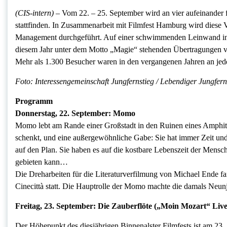
(CIS-intern) –
Vom 22. – 25. September wird an vier aufeinander 
stattfinden. In Zusammenarbeit mit Filmfest Hamburg wird diese V
Management durchgeführt. Auf einer schwimmenden Leinwand inmi
diesem Jahr unter dem Motto „Magie“ stehenden Übertragungen vo
Mehr als 1.300 Besucher waren in den vergangenen Jahren an jed
Foto: Interessengemeinschaft Jungfernstieg / Lebendiger Jungferns
Programm
Donnerstag, 22. September: Momo
Momo lebt am Rande einer Großstadt in den Ruinen eines Amphitheat
schenkt, und eine außergewöhnliche Gabe: Sie hat immer Zeit und 
auf den Plan. Sie haben es auf die kostbare Lebenszeit der Mensc
gebieten kann…
Die Dreharbeiten für die Literaturverfilmung von Michael Ende fa
Cinecittà statt. Die Hauptrolle der Momo machte die damals Neunj
Freitag, 23. September: Die Zauberflöte („Moin Mozart“ Liv
Der Höhepunkt des diesjährigen Binnenalster Filmfests ist am 2