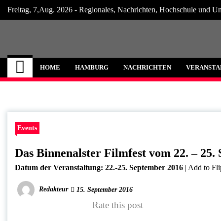
Skip
Freitag, 7,Aug. 2026 - Regionales, Nachrichten, Hochschule und Un
to
content
Hamburg Internet
Neuigkeiten und Nachrichten aus Hamburg
HOME
HAMBURG
NACHRICHTEN
VERANSTA
Events
Das Binnenalster Filmfest vom 22. – 25
Datum der Veranstaltung:
22.-25. September 2016
|
Add to Fl
Redakteur
15. September 2016
Rate this post