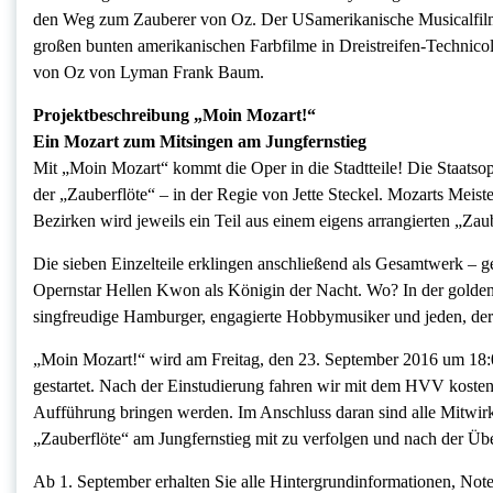
den Weg zum Zauberer von Oz. Der USamerikanische Musicalfilm mi
großen bunten amerikanischen Farbfilme in Dreistreifen-Technic
von Oz von Lyman Frank Baum.
Projektbeschreibung „Moin Mozart!“
Ein Mozart zum Mitsingen am Jungfernstieg
Mit „Moin Mozart“ kommt die Oper in die Stadtteile! Die Staatso
der „Zauberflöte“ – in der Regie von Jette Steckel. Mozarts Meis
Bezirken wird jeweils ein Teil aus einem eigens arrangierten „Zau
Die sieben Einzelteile erklingen anschließend als Gesamtwerk 
Opernstar Hellen Kwon als Königin der Nacht. Wo? In der goldene
singfreudige Hamburger, engagierte Hobbymusiker und jeden, der
„Moin Mozart!“ wird am Freitag, den 23. September 2016 um 18:0
gestartet. Nach der Einstudierung fahren wir mit dem HVV koste
Aufführung bringen werden. Im Anschluss daran sind alle Mitwir
„Zauberflöte“ am Jungfernstieg mit zu verfolgen und nach der Üb
Ab 1. September erhalten Sie alle Hintergrundinformationen, No