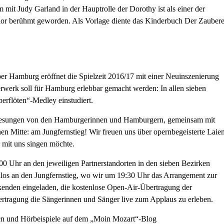
t Judy Garland in der Hauptrolle der Dorothy ist als einer der
olor berühmt geworden. Als Vorlage diente das Kinderbuch Der Zaubere
per Hamburg eröffnet die Spielzeit 2016/17 mit einer Neuinszenierung
terwerk soll für Hamburg erlebbar gemacht werden: In allen sieben
berflöten“-Medley einstudiert.
– gesungen von den Hamburgerinnen und Hamburgern, gemeinsam mit
n Mitte: am Jungfernstieg! Wir freuen uns über opernbegeisterte Laien
 mit uns singen möchte.
0 Uhr an den jeweiligen Partnerstandorten in den sieben Bezirken
nlos an den Jungfernstieg, wo wir um 19:30 Uhr das Arrangement zur
kenden eingeladen, die kostenlose Open-Air-Übertragung der
ertragung die Sängerinnen und Sänger live zum Applaus zu erleben.
ten und Hörbeispiele auf dem „Moin Mozart“-Blog