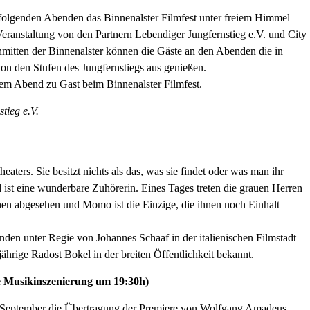
folgenden Abenden das Binnenalster Filmfest unter freiem Himmel
eranstaltung von den Partnern Lebendiger Jungfernstieg e.V. und City
tten der Binnenalster können die Gäste an den Abenden die in
n den Stufen des Jungfernstiegs aus genießen.
em Abend zu Gast beim Binnenalster Filmfest.
tieg e.V.
ers. Sie besitzt nichts als das, was sie findet oder was man ihr
ist eine wunderbare Zuhörerin. Eines Tages treten die grauen Herren
hen abgesehen und Momo ist die Einzige, die ihnen noch Einhalt
nden unter Regie von Johannes Schaaf in der italienischen Filmstadt
ährige Radost Bokel in der breiten Öffentlichkeit bekannt.
e Musikinszenierung um 19:30h)
3. September die Übertragung der Premiere von Wolfgang Amadeus