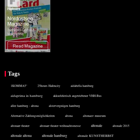
Tags
1KOMMA5°
25hours Hafencity
aidabella hamburg
aidaprima in hamburg
akkuelektrisch angetriebener VHH-Bus
allee hamburg - altona
alstervergnügen hamburg
Alternative Zahlungsmöglichkeiten
altona
altonaer museum
altonale
altonaer theater
altonaer theater weihnachtsmesse
altonale 2015
altonale altona
altonale hamburg
altonale KUNSTHERBST