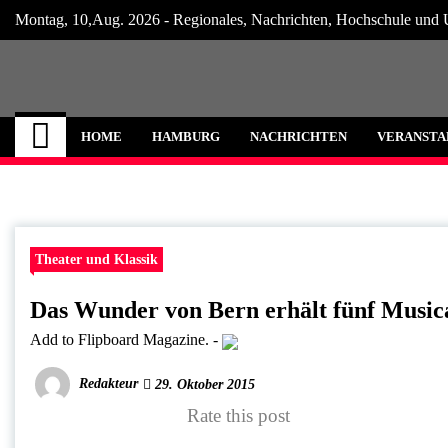
Skip
Montag, 10,Aug. 2026 - Regionales, Nachrichten, Hochschule und 
to
content
Hamburg Internet
Neuigkeiten und Nachrichten aus Hamburg
HOME
HAMBURG
NACHRICHTEN
VERANSTA
Theater und Klassik
Das Wunder von Bern erhält fünf Music
Add to Flipboard Magazine.
-
Redakteur
29. Oktober 2015
Rate this post