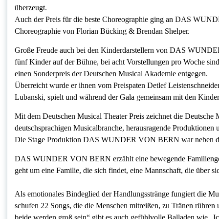
überzeugt.
Auch der Preis für die beste Choreographie ging an DAS WUNDE
Choreographie von Florian Bücking & Brendan Shelper.
Große Freude auch bei den Kinderdarstellern von DAS WUNDER V
fünf Kinder auf der Bühne, bei acht Vorstellungen pro Woche sind
einen Sonderpreis der Deutschen Musical Akademie entgegen.
Überreicht wurde er ihnen vom Preispaten Detlef Leistenschn
Lubanski, spielt und während der Gala gemeinsam mit den Kindern
Mit dem Deutschen Musical Theater Preis zeichnet die Deutsche 
deutschsprachigen Musicalbranche, herausragende Produktionen 
Die Stage Produktion DAS WUNDER VON BERN war neben dem Sond
DAS WUNDER VON BERN erzählt eine bewegende Familiengeschic
geht um eine Familie, die sich findet, eine Mannschaft, die über 
Als emotionales Bindeglied der Handlungsstränge fungiert die 
schufen 22 Songs, die die Menschen mitreißen, zu Tränen rühre
beide werden groß sein“ gibt es auch gefühlvolle Balladen wie 