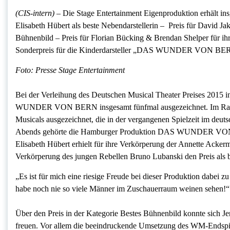
(CIS-intern) –
Die Stage Entertainment Eigenproduktion erhält in
Elisabeth Hübert als beste Nebendarstellerin – Preis für David Jako
Bühnenbild – Preis für Florian Bücking & Brendan Shelper für ihr
Sonderpreis für die Kinderdarsteller „DAS WUNDER VON BE
Foto: Presse Stage Entertainment
Bei der Verleihung des Deutschen Musical Theater Preises 2015 
WUNDER VON BERN insgesamt fünfmal ausgezeichnet. Im Rahme
Musicals ausgezeichnet, die in der vergangenen Spielzeit im de
Abends gehörte die Hamburger Produktion DAS WUNDER VON BE
Elisabeth Hübert erhielt für ihre Verkörperung der Annette Ackerma
Verkörperung des jungen Rebellen Bruno Lubanski den Preis als b
„Es ist für mich eine riesige Freude bei dieser Produktion dabei z
habe noch nie so viele Männer im Zuschauerraum weinen sehen!“ f
Über den Preis in der Kategorie Bestes Bühnenbild konnte sich J
freuen. Vor allem die beeindruckende Umsetzung des WM-Endspi