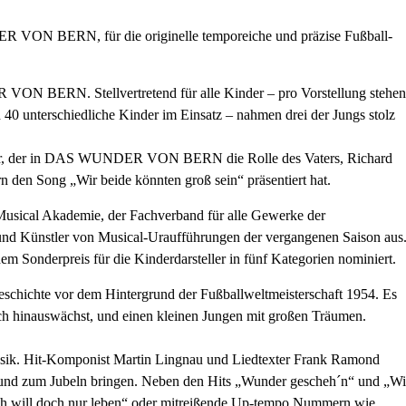
R VON BERN, für die originelle temporeiche und präzise Fußball-
ON BERN. Stellvertretend für alle Kinder – pro Vorstellung stehen
 40 unterschiedliche Kinder im Einsatz – nahmen drei der Jungs stolz
eider, der in DAS WUNDER VON BERN die Rolle des Vaters, Richard
 den Song „Wir beide könnten groß sein“ präsentiert hat.
Musical Akademie, der Fachverband für alle Gewerke der
und Künstler von Musical-Uraufführungen der vergangenen Saison aus
erpreis für die Kinderdarsteller in fünf Kategorien nominiert.
hte vor dem Hintergrund der Fußballweltmeisterschaft 1954. Es
sich hinauswächst, und einen kleinen Jungen mit großen Träumen.
Musik. Hit-Komponist Martin Lingnau und Liedtexter Frank Ramond
n und zum Jubeln bringen. Neben den Hits „Wunder gescheh´n“ und „Wi
„Ich will doch nur leben“ oder mitreißende Up-tempo Nummern wie