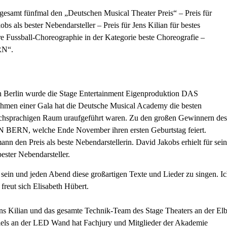
sgesamt fünfmal den „Deutschen Musical Theater Preis“ – Preis für
bs als bester Nebendarsteller – Preis für Jens Kilian für bestes
e Fussball-Choreographie in der Kategorie beste Choreografie –
RN“.
in Berlin wurde die Stage Entertainment Eigenproduktion DAS
n einer Gala hat die Deutsche Musical Academy die besten
utschsprachigen Raum uraufgeführt waren. Zu den großen Gewinnern des
RN, welche Ende November ihren ersten Geburtstag feiert.
nn den Preis als beste Nebendarstellerin. David Jakobs erhielt für sei
ester Nebendarsteller.
u sein und jeden Abend diese großartigen Texte und Lieder zu singen. I
reut sich Elisabeth Hübert.
ens Kilian und das gesamte Technik-Team des Stage Theaters an der El
els an der LED Wand hat Fachjury und Mitglieder der Akademie