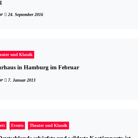
g
ur
24. September 2016
eater und Klassik
turhaus in Hamburg im Februar
ur
7. Januar 2013
ett
Events
Theater und Klassik