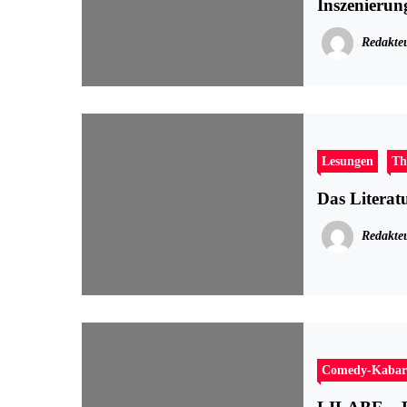
Inszenierun
Redakte
Lesungen
Th
Das Litera
Redakte
Comedy-Kabar