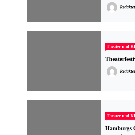
Redakte
Theater und Kl
Theaterfes
Redakte
Theater und Kl
Hamburgs O