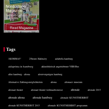
Tags
1KOMMA5°
25hours Hafencity
aidabella hamburg
aidaprima in hamburg
akkuelektrisch angetriebener VHH-Bus
allee hamburg - altona
alstervergnügen hamburg
Alternative Zahlungsmöglichkeiten
altona
altonaer museum
altonale
altonaer theater
altonaer theater weihnachtsmesse
altonale 2015
altonale altona
altonale hamburg
altonale KUNSTHERBST
altonale KUNSTHERBST 2015
altonale KUNSTHERBST programm