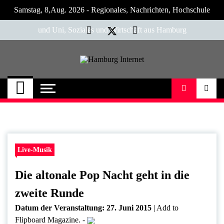
Skip
Samstag, 8,Aug. 2026 - Regionales, Nachrichten, Hochschule
to
content
und Uni, Soziales und Wirtschaft aus Hamburg
Hamburg Internet
Neuigkeiten und Nachrichten aus Hamburg
und Umgebung
Live-Musik
Die altonale Pop Nacht geht in die
zweite Runde
Datum der Veranstaltung:
27. Juni 2015
|
Add to
Flipboard Magazine.
-