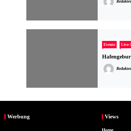
Redakte
Events
Live
Hafengeburt
Redakte
Werbung
Views
Home