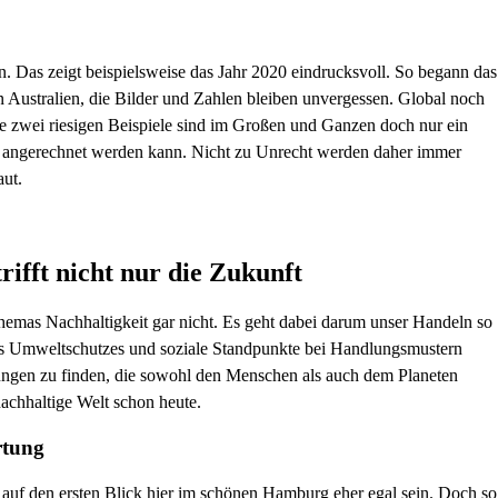
en. Das zeigt beispielsweise das Jahr 2020 eindrucksvoll. So begann das
n Australien, die Bilder und Zahlen bleiben unvergessen. Global noch
e zwei riesigen Beispiele sind im Großen und Ganzen doch nur ein
 angerechnet werden kann. Nicht zu Unrecht werden daher immer
aut.
rifft nicht nur die Zukunft
hemas Nachhaltigkeit gar nicht. Es geht dabei darum unser Handeln so
 des Umweltschutzes und soziale Standpunkte bei Handlungsmustern
sungen zu finden, die sowohl den Menschen als auch dem Planeten
nachhaltige Welt schon heute.
rtung
auf den ersten Blick hier im schönen Hamburg eher egal sein. Doch so