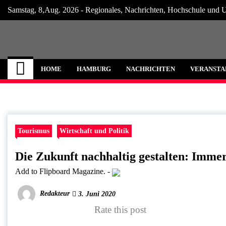
Skip
Samstag, 8,Aug. 2026 - Regionales, Nachrichten, Hochschule und U
to
content
Hamburg Internet
Neuigkeiten und Nachrichten aus Hamburg
HOME
HAMBURG
NACHRICHTEN
VERANSTA
Tourismus
Wirtschaft und Politik
Die Zukunft nachhaltig gestalten: Imme
Add to Flipboard Magazine.
-
Redakteur
3. Juni 2020
Rate this post