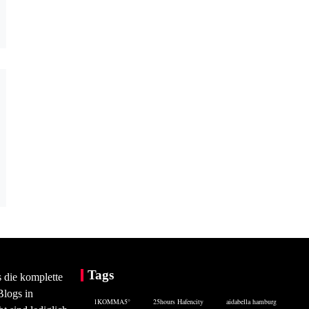
Tags
s die komplette
Blogs in
1KOMMA5°
25hours Hafencity
aidabella hamburg