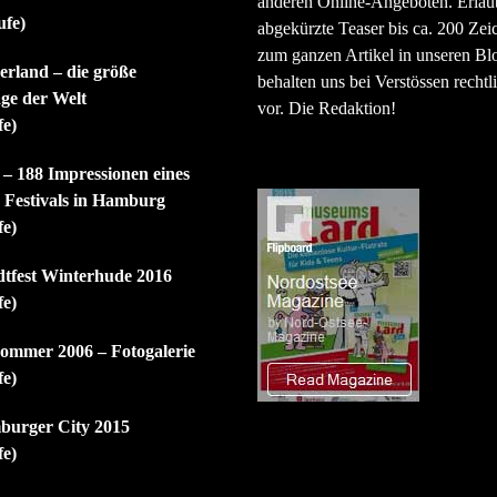
anderen Online-Angeboten. Erlaubt
ufe)
abgekürzte Teaser bis ca. 200 Zei
zum ganzen Artikel in unseren Bl
rland – die größe
behalten uns bei Verstössen rechtli
ge der Welt
vor. Die Redaktion!
fe)
 – 188 Impressionen eines
n Festivals in Hamburg
fe)
dtfest Winterhude 2016
fe)
mmer 2006 – Fotogalerie
fe)
burger City 2015
fe)