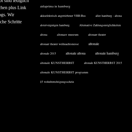
 sind lediglich
aidaprima in hamburg
chen plus Link
ogs. Wir
akkuelektrisch angetriebener VHH-Bus
allee hamburg - altona
che Schritte
alstervergnügen hamburg
Alternative Zahlungsmöglichkeiten
altona
altonaer museum
altonaer theater
altonale
altonaer theater weihnachtsmesse
altonale altona
altonale hamburg
altonale 2015
altonale KUNSTHERBST
altonale KUNSTHERBST 2015
altonale KUNSTHERBST programm
§5 wohnberechtigungsschein