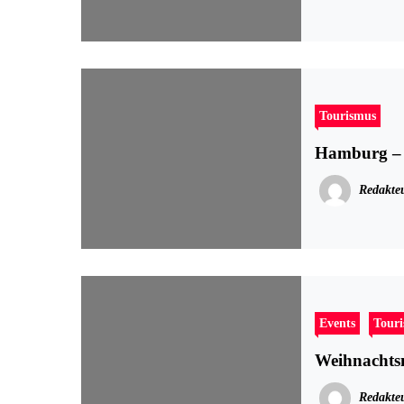
Tourismus
Hamburg – d
Redakte
Events
Tour
Weihnachts
Redakte