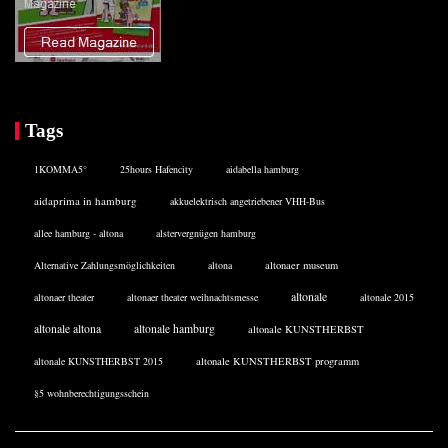
Tags
1KOMMA5°
25hours Hafencity
aidabella hamburg
aidaprima in hamburg
akkuelektrisch angetriebener VHH-Bus
allee hamburg - altona
alstervergnügen hamburg
Alternative Zahlungsmöglichkeiten
altona
altonaer museum
altonale
altonaer theater
altonaer theater weihnachtsmesse
altonale 2015
altonale altona
altonale hamburg
altonale KUNSTHERBST
altonale KUNSTHERBST 2015
altonale KUNSTHERBST programm
§5 wohnberechtigungsschein