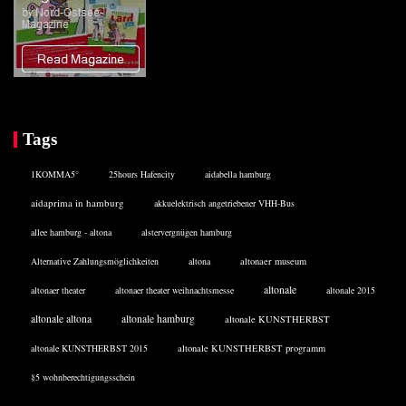
Tags
1KOMMA5°
25hours Hafencity
aidabella hamburg
aidaprima in hamburg
akkuelektrisch angetriebener VHH-Bus
allee hamburg - altona
alstervergnügen hamburg
Alternative Zahlungsmöglichkeiten
altona
altonaer museum
altonale
altonaer theater
altonaer theater weihnachtsmesse
altonale 2015
altonale altona
altonale hamburg
altonale KUNSTHERBST
altonale KUNSTHERBST 2015
altonale KUNSTHERBST programm
§5 wohnberechtigungsschein