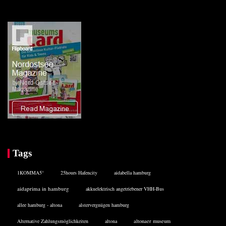
Tags
1KOMMA5°
25hours Hafencity
aidabella hamburg
aidaprima in hamburg
akkuelektrisch angetriebener VHH-Bus
allee hamburg - altona
alstervergnügen hamburg
Alternative Zahlungsmöglichkeiten
altona
altonaer museum