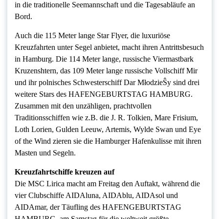
in die traditionelle Seemannschaft und die Tagesabläufe an
Bord.
Auch die 115 Meter lange Star Flyer, die luxuriöse
Kreuzfahrten unter Segel anbietet, macht ihren Antrittsbesuch
in Hamburg. Die 114 Meter lange, russische Viermastbark
Kruzenshtern, das 109 Meter lange russische Vollschiff Mir
und ihr polnisches Schwesterschiff Dar MłodzieŜy sind drei
weitere Stars des HAFENGEBURTSTAG HAMBURG.
Zusammen mit den unzähligen, prachtvollen
Traditionsschiffen wie z.B. die J. R. Tolkien, Mare Frisium,
Loth Lorien, Gulden Leeuw, Artemis, Wylde Swan und Eye
of the Wind zieren sie die Hamburger Hafenkulisse mit ihren
Masten und Segeln.
Kreuzfahrtschiffe kreuzen auf
Die MSC Lirica macht am Freitag den Auftakt, während die
vier Clubschiffe AIDAluna, AIDAblu, AIDAsol und
AIDAmar, der Täufling des HAFENGEBURTSTAG
HAMBURG, am Samstag für die weltweit größte