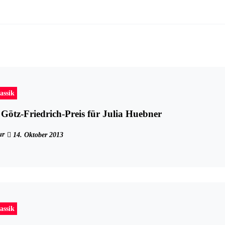
assik
ötz-Friedrich-Preis für Julia Huebner
ur
14. Oktober 2013
assik