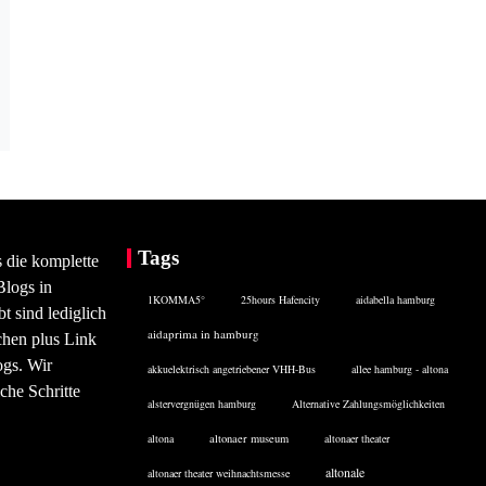
Tags
s die komplette
Blogs in
1KOMMA5°
25hours Hafencity
aidabella hamburg
 sind lediglich
aidaprima in hamburg
chen plus Link
ogs. Wir
akkuelektrisch angetriebener VHH-Bus
allee hamburg - altona
che Schritte
alstervergnügen hamburg
Alternative Zahlungsmöglichkeiten
altona
altonaer museum
altonaer theater
altonale
altonaer theater weihnachtsmesse