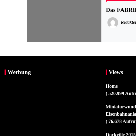
Das FABRI
Redakte
Werbung
Views
Home
( 520.999 Aufr
Miniaturwunde
Eisenbahnanla
( 76.678 Aufru
Dockville 2015