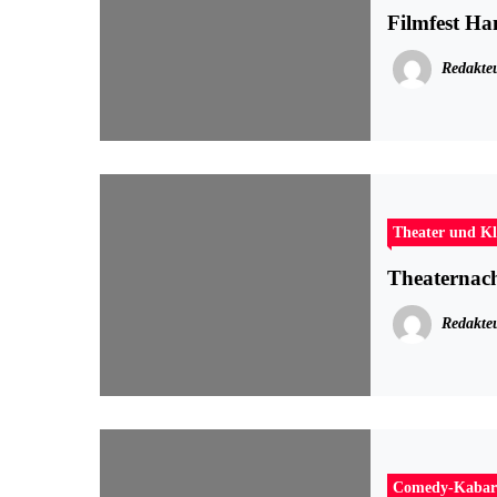
Filmfest Ha
Redakte
Theater und Kl
Theaternach
Redakte
Comedy-Kabar