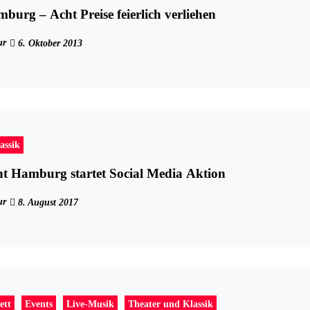
mburg – Acht Preise feierlich verliehen
ur
6. Oktober 2013
assik
t Hamburg startet Social Media Aktion
ur
8. August 2017
ett
Events
Live-Musik
Theater und Klassik