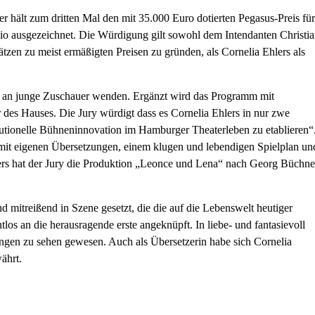
hält zum dritten Mal den mit 35.000 Euro dotierten Pegasus-Preis für
io ausgezeichnet. Die Würdigung gilt sowohl dem Intendanten Christi
lätzen zu meist ermäßigten Preisen zu gründen, als Cornelia Ehlers als
ist an junge Zuschauer wenden. Ergänzt wird das Programm mit
es Hauses. Die Jury würdigt dass es Cornelia Ehlers in nur zwe
stitutionelle Bühneninnovation im Hamburger Theaterleben zu etablieren“
n mit eigenen Übersetzungen, einem klugen und lebendigen Spielplan un
rs hat der Jury die Produktion „Leonce und Lena“ nach Georg Büchne
d mitreißend in Szene gesetzt, die die auf die Lebenswelt heutiger
tlos an die herausragende erste angeknüpft. In liebe- und fantasievoll
tungen zu sehen gewesen. Auch als Übersetzerin habe sich Cornelia
ährt.