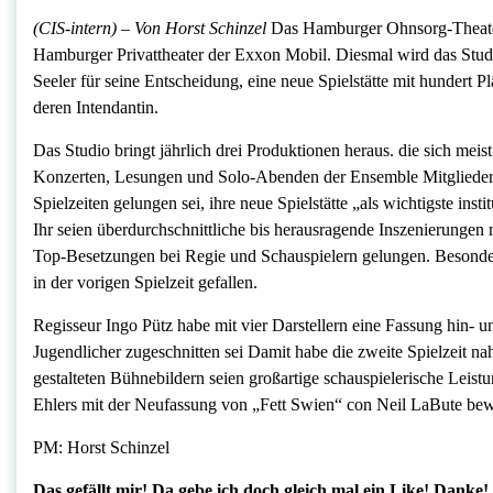
(CIS-intern) – Von Horst Schinzel
Das Hamburger Ohnsorg-Theater 
Hamburger Privattheater der Exxon Mobil. Diesmal wird das Stud
Seeler für seine Entscheidung, eine neue Spielstätte mit hundert P
deren Intendantin.
Das Studio bringt jährlich drei Produktionen heraus. die sich me
Konzerten, Lesungen und Solo-Abenden der Ensemble Mitglieder d
Spielzeiten gelungen sei, ihre neue Spielstätte „als wichtigste in
Ihr seien überdurchschnittliche bis herausragende Inszenierunge
Top-Besetzungen bei Regie und Schauspielern gelungen. Besonde
in der vorigen Spielzeit gefallen.
Regisseur Ingo Pütz habe mit vier Darstellern eine Fassung hin- un
Jugendlicher zugeschnitten sei Damit habe die zweite Spielzeit nah
gestalteten Bühnebildern seien großartige schauspielerische Leis
Ehlers mit der Neufassung von „Fett Swien“ con Neil LaBute bew
PM: Horst Schinzel
Das gefällt mir! Da gebe ich doch gleich mal ein Like! Danke!