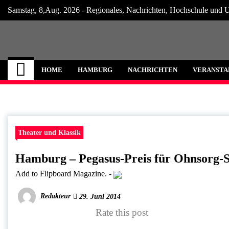
Skip
Samstag, 8,Aug. 2026 - Regionales, Nachrichten, Hochschule und U
to
content
Hamburg Internet
Neuigkeiten und Nachrichten aus Hamburg
HOME
HAMBURG
NACHRICHTEN
VERANSTA
Theater und Klassik
Hamburg – Pegasus-Preis für Ohnsorg-S
Add to Flipboard Magazine.
-
Redakteur
29. Juni 2014
Rate this post