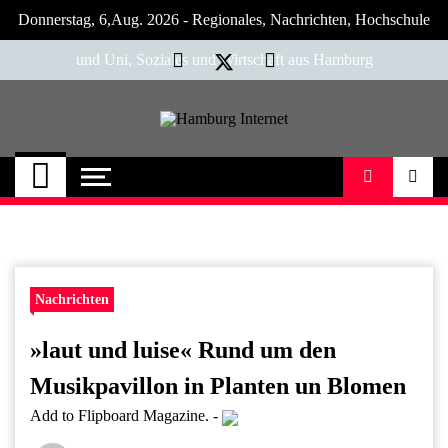
Skip
Donnerstag, 6,Aug. 2026 - Regionales, Nachrichten, Hochschule
to
content
und Uni, Soziales und Wirtschaft aus Hamburg
Hamburg Internet
Neuigkeiten und Nachrichten aus Hamburg
und Umgebung
Nachrichten
»laut und luise« Rund um den
Musikpavillon in Planten un Blomen
Add to Flipboard Magazine.
-