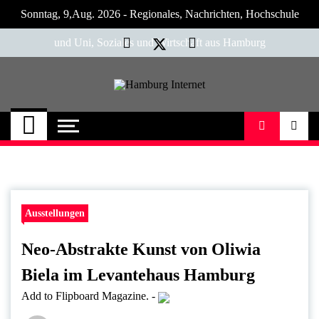
Skip
Sonntag, 9,Aug. 2026 - Regionales, Nachrichten, Hochschule
to
content
und Uni, Soziales und Wirtschaft aus Hamburg
Hamburg Internet
Neuigkeiten und Nachrichten aus Hamburg
und Umgebung
Ausstellungen
Neo-Abstrakte Kunst von Oliwia
Biela im Levantehaus Hamburg
Add to Flipboard Magazine.
-