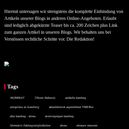
Hiermit untersagen wir strengstens die komplette Einbindung von
Artikeln unserer Blogs in anderen Online-Angeboten. Erlaubt
sind lediglich abgekürzte Teaser bis ca. 200 Zeichen plus Link
zum ganzen Artikel in unseren Blogs. Wir behalten uns bei
Verstössen rechtliche Schritte vor. Die Redaktion!
Tags
1KOMMA5°
25hours Hafencity
aidabella hamburg
aidaprima in hamburg
akkuelektrisch angetriebener VHH-Bus
allee hamburg - altona
alstervergnügen hamburg
Alternative Zahlungsmöglichkeiten
altona
altonaer museum