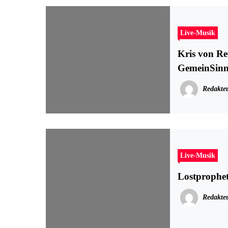
Live-Musik
Kris von Re
GemeinSinn
Redakte
Live-Musik
Lostprophe
Redakte