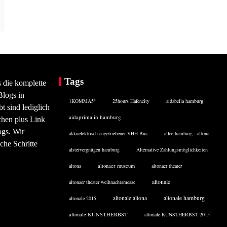
Tags
s die komplette
Blogs in
1KOMMA5°
25hours Hafencity
aidabella hamburg
 sind lediglich
aidaprima in hamburg
chen plus Link
ogs. Wir
akkuelektrisch angetriebener VHH-Bus
allee hamburg - altona
che Schritte
alstervergnügen hamburg
Alternative Zahlungsmöglichkeiten
altona
altonaer museum
altonaer theater
altonale
altonaer theater weihnachtsmesse
altonale altona
altonale hamburg
altonale 2015
altonale KUNSTHERBST
altonale KUNSTHERBST 2015