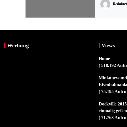
Redakte
Werbung
Views
Home
( 518.192 Aufr
Miniaturwunde
Eisenbahnanla
( 75.195 Aufru
Dockville 2015
einmalig geile
( 71.768 Aufru