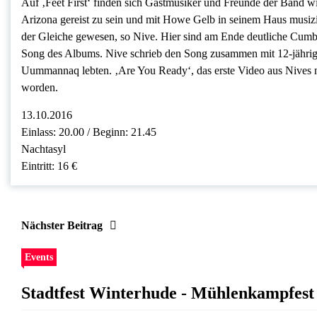
Auf ‚Feet First‘ finden sich Gastmusiker und Freunde der Band 
Arizona gereist zu sein und mit Howe Gelb in seinem Haus musizi
der Gleiche gewesen, so Nive. Hier sind am Ende deutliche Cumbi
Song des Albums. Nive schrieb den Song zusammen mit 12-jährigen
Uummannaq lebten. ‚Are You Ready‘, das erste Video aus Nives 
worden.
13.10.2016
Einlass: 20.00 / Beginn: 21.45
Nachtasyl
Eintritt: 16 €
Nächster Beitrag
Events
Stadtfest Winterhude - Mühlenkampfest