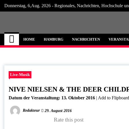
Skip
Donnerstag, 6,Aug. 2026 - Regionales, Nachrichten, Hochschule un
to
content
Hamburg Internet
Neuigkeiten und Nachrichten aus Hamburg
HOME
HAMBURG
NACHRICHTEN
VERANSTA
Live-Musik
NIVE NIELSEN & THE DEER CHILDRE
Datum der Veranstaltung:
13. Oktober 2016
|
Add to Flipboar
Redakteur
29. August 2016
Rate this post