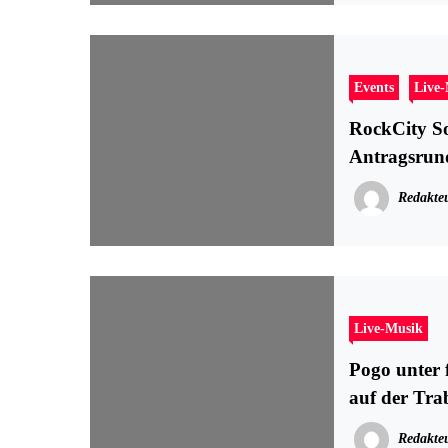
Events
Live
RockCity So
Antragsrun
Redakte
Live-Musik
Pogo unte
auf der Tr
Redakte