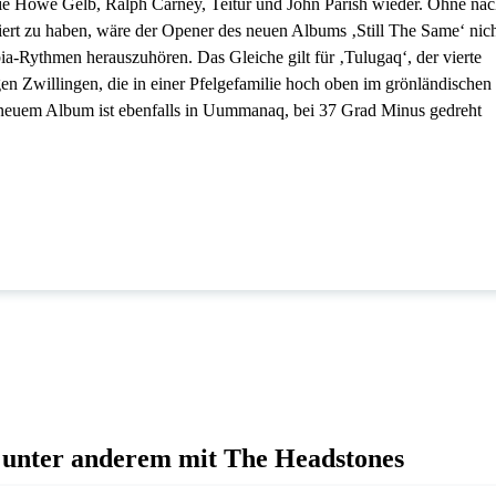
wie Howe Gelb, Ralph Carney, Teitur und John Parish wieder. Ohne na
ert zu haben, wäre der Opener des neuen Albums ‚Still The Same‘ nic
a-Rythmen herauszuhören. Das Gleiche gilt für ‚Tulugaq‘, der vierte
 Zwillingen, die in einer Pfelgefamilie hoch oben im grönländischen
neuem Album ist ebenfalls in Uummanaq, bei 37 Grad Minus gedreht
 unter anderem mit The Headstones