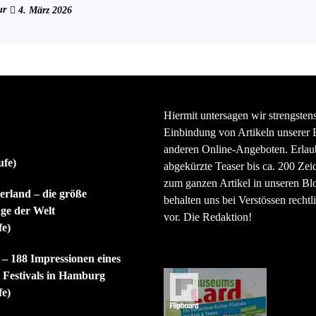
ur
4. März 2026
Hiermit untersagen wir strengsten
Einbindung von Artikeln unserer 
anderen Online-Angeboten. Erlaubt
ufe)
abgekürzte Teaser bis ca. 200 Zei
zum ganzen Artikel in unseren Bl
rland – die größe
behalten uns bei Verstössen rechtli
ge der Welt
vor. Die Redaktion!
fe)
 – 188 Impressionen eines
n Festivals in Hamburg
fe)