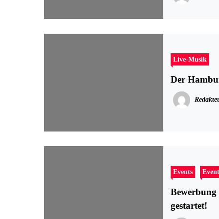
Live-Musik
Der Hambur
Redakte
Events
Event
Bewerbung
gestartet!