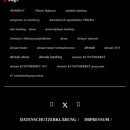
1KOMMA5°
25hours Hafencity
aidabella hamburg
aidaprima in hamburg
akkuelektrisch angetriebener VHH-Bus
allee hamburg - altona
alstervergnügen hamburg
Alternative Zahlungsmöglichkeiten
altona
altonaer museum
altonale
altonaer theater
altonaer theater weihnachtsmesse
altonale 2015
altonale altona
altonale hamburg
altonale KUNSTHERBST
altonale KUNSTHERBST 2015
altonale KUNSTHERBST programm
§5 wohnberechtigungsschein
DATENSCHUTZERKLÄRUNG
IMPRESSUM