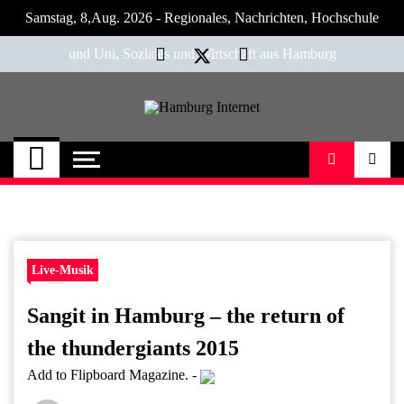
Skip
Samstag, 8,Aug. 2026 - Regionales, Nachrichten, Hochschule
to
content
und Uni, Soziales und Wirtschaft aus Hamburg
Hamburg Internet
Neuigkeiten und Nachrichten aus Hamburg
und Umgebung
Live-Musik
Sangit in Hamburg – the return of
the thundergiants 2015
Add to Flipboard Magazine.
-