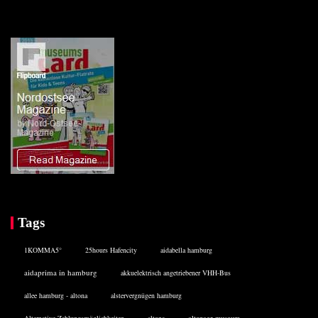
Tags
1KOMMA5°
25hours Hafencity
aidabella hamburg
aidaprima in hamburg
akkuelektrisch angetriebener VHH-Bus
allee hamburg - altona
alstervergnügen hamburg