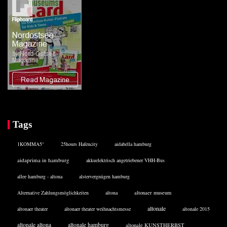
Tags
1KOMMA5°
25hours Hafencity
aidabella hamburg
aidaprima in hamburg
akkuelektrisch angetriebener VHH-Bus
allee hamburg - altona
alstervergnügen hamburg
Alternative Zahlungsmöglichkeiten
altona
altonaer museum
altonale
altonaer theater
altonaer theater weihnachtsmesse
altonale 2015
altonale altona
altonale hamburg
altonale KUNSTHERBST