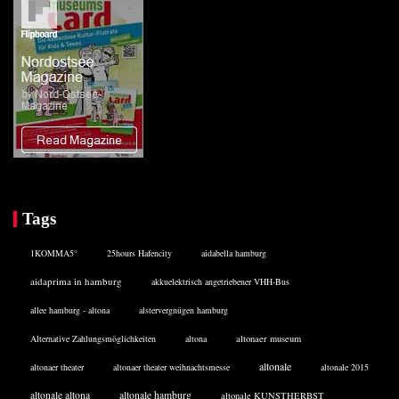
Tags
1KOMMA5°
25hours Hafencity
aidabella hamburg
aidaprima in hamburg
akkuelektrisch angetriebener VHH-Bus
allee hamburg - altona
alstervergnügen hamburg
Alternative Zahlungsmöglichkeiten
altona
altonaer museum
altonale
altonaer theater
altonaer theater weihnachtsmesse
altonale 2015
altonale altona
altonale hamburg
altonale KUNSTHERBST