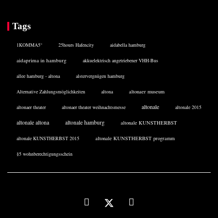
Tags
1KOMMA5°
25hours Hafencity
aidabella hamburg
aidaprima in hamburg
akkuelektrisch angetriebener VHH-Bus
allee hamburg - altona
alstervergnügen hamburg
Alternative Zahlungsmöglichkeiten
altona
altonaer museum
altonale
altonaer theater
altonaer theater weihnachtsmesse
altonale 2015
altonale altona
altonale hamburg
altonale KUNSTHERBST
altonale KUNSTHERBST 2015
altonale KUNSTHERBST programm
§5 wohnberechtigungsschein