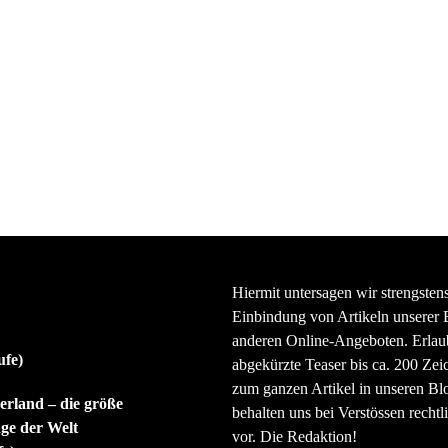
Hiermit untersagen wir strengsten
Einbindung von Artikeln unserer 
anderen Online-Angeboten. Erlaubt
ufe)
abgekürzte Teaser bis ca. 200 Zei
zum ganzen Artikel in unseren Bl
rland – die größe
behalten uns bei Verstössen rechtli
ge der Welt
vor. Die Redaktion!