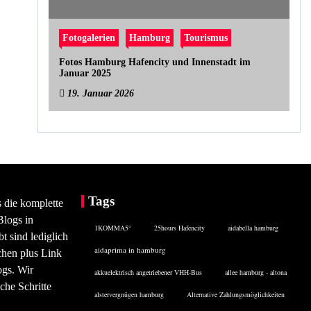
Fotogalerien
Hamburg
Tourismus
Fotos Hamburg Hafencity und Innenstadt im
Januar 2025
19. Januar 2026
Tags
s die komplette
Blogs in
1KOMMA5°
25hours Hafencity
aidabella hamburg
 sind lediglich
aidaprima in hamburg
chen plus Link
ogs. Wir
akkuelektrisch angetriebener VHH-Bus
allee hamburg - altona
che Schritte
alstervergnügen hamburg
Alternative Zahlungsmöglichkeiten