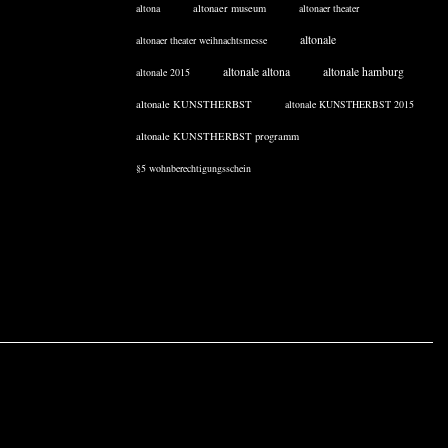
altona
altonaer museum
altonaer theater
altonale
altonaer theater weihnachtsmesse
altonale altona
altonale hamburg
altonale 2015
altonale KUNSTHERBST
altonale KUNSTHERBST 2015
altonale KUNSTHERBST programm
§5 wohnberechtigungsschein