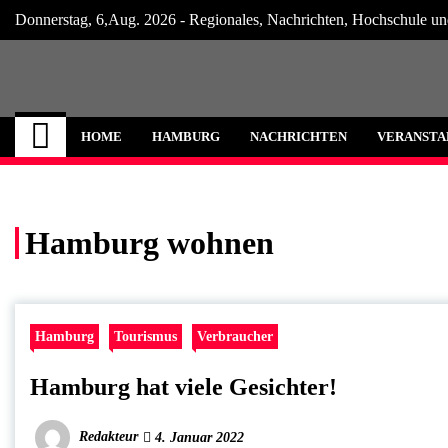
Skip
Donnerstag, 6,Aug. 2026 - Regionales, Nachrichten, Hochschule un
to
content
Hamburg Internet
Neuigkeiten und Nachrichten aus Hamburg
HOME
HAMBURG
NACHRICHTEN
VERANSTA
Hamburg wohnen
Hamburg
Tourismus
Verbraucher
Hamburg hat viele Gesichter!
Redakteur
4. Januar 2022