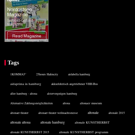
Tags
1KOMMA5°
25hours Hafencity
aidabella hamburg
aidaprima in hamburg
akkuelektrisch angetriebener VHH-Bus
allee hamburg - altona
alstervergnügen hamburg
Alternative Zahlungsmöglichkeiten
altona
altonaer museum
altonale
altonaer theater
altonaer theater weihnachtsmesse
altonale 2015
altonale altona
altonale hamburg
altonale KUNSTHERBST
altonale KUNSTHERBST 2015
altonale KUNSTHERBST programm