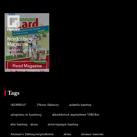
Tags
1KOMMA5°
25hours Hafencity
aidabella hamburg
aidaprima in hamburg
akkuelektrisch angetriebener VHH-Bus
allee hamburg - altona
alstervergnügen hamburg
Alternative Zahlungsmöglichkeiten
altona
altonaer museum