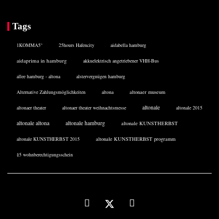
Tags
1KOMMA5°
25hours Hafencity
aidabella hamburg
aidaprima in hamburg
akkuelektrisch angetriebener VHH-Bus
allee hamburg - altona
alstervergnügen hamburg
Alternative Zahlungsmöglichkeiten
altona
altonaer museum
altonale
altonaer theater
altonaer theater weihnachtsmesse
altonale 2015
altonale altona
altonale hamburg
altonale KUNSTHERBST
altonale KUNSTHERBST 2015
altonale KUNSTHERBST programm
§5 wohnberechtigungsschein