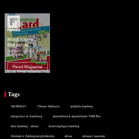
Tags
1KOMMA5°
25hours Hafencity
aidabella hamburg
aidaprima in hamburg
akkuelektrisch angetriebener VHH-Bus
allee hamburg - altona
alstervergnügen hamburg
Alternative Zahlungsmöglichkeiten
altona
altonaer museum