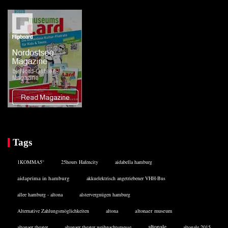
Tags
1KOMMA5°
25hours Hafencity
aidabella hamburg
aidaprima in hamburg
akkuelektrisch angetriebener VHH-Bus
allee hamburg - altona
alstervergnügen hamburg
Alternative Zahlungsmöglichkeiten
altona
altonaer museum
altonale
altonaer theater
altonaer theater weihnachtsmesse
altonale 2015