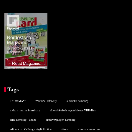
Tags
1KOMMA5°
25hours Hafencity
aidabella hamburg
aidaprima in hamburg
akkuelektrisch angetriebener VHH-Bus
allee hamburg - altona
alstervergnügen hamburg
Alternative Zahlungsmöglichkeiten
altona
altonaer museum