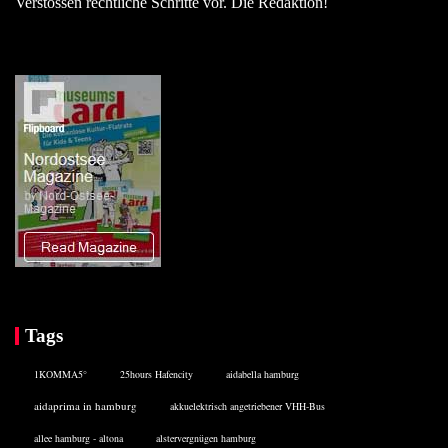
Verstössen rechtliche Schritte vor. Die Redaktion!
Tags
1KOMMA5°
25hours Hafencity
aidabella hamburg
aidaprima in hamburg
akkuelektrisch angetriebener VHH-Bus
allee hamburg - altona
alstervergnügen hamburg