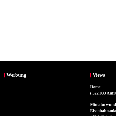
Werbung
Views
Home
( 522.033 Aufr
Miniaturwunde
Eisenbahnanla