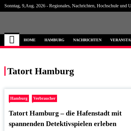
Skip
Sonntag, 9,Aug. 2026 - Regionales, Nachrichten, Hochschule und U
to
content
Hamburg Internet
Neuigkeiten und Nachrichten aus Hamburg
HOME
HAMBURG
NACHRICHTEN
VERANSTA
Tatort Hamburg
Hamburg
Verbraucher
Tatort Hamburg – die Hafenstadt mit
spannenden Detektivspielen erleben