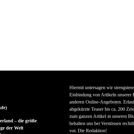
Hiermit untersagen wir strengsten
Einbindung von Artikeln unserer 
anderen Online-Angeboten. Erlaubt
ufe)
abgekürzte Teaser bis ca. 200 Zei
zum ganzen Artikel in unseren Bl
rland – die größe
behalten uns bei Verstössen rechtli
ge der Welt
vor. Die Redaktion!