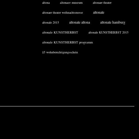
altona
altonaer museum
altonaer theater
altonale
altonaer theater weihnachtsmesse
altonale altona
altonale hamburg
altonale 2015
altonale KUNSTHERBST
altonale KUNSTHERBST 2015
altonale KUNSTHERBST programm
§5 wohnberechtigungsschein