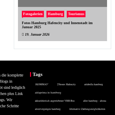
Fotogalerien
Hamburg
Tourismus
Fotos Hamburg Hafencity und Innenstadt im
Januar 2025
19. Januar 2026
Tags
s die komplette
Blogs in
1KOMMA5°
25hours Hafencity
aidabella hamburg
 sind lediglich
aidaprima in hamburg
chen plus Link
ogs. Wir
akkuelektrisch angetriebener VHH-Bus
allee hamburg - altona
che Schritte
alstervergnügen hamburg
Alternative Zahlungsmöglichkeiten